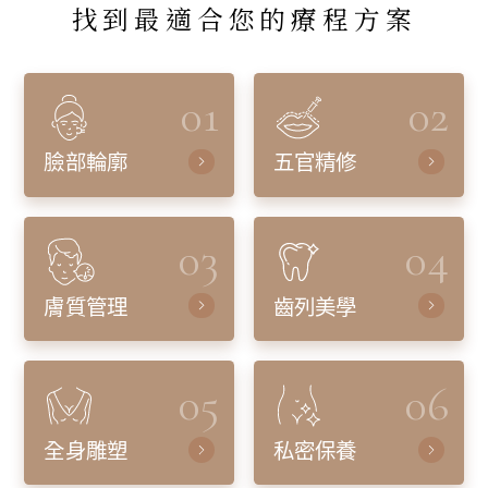
找到最適合您的療程方案
01
02
臉部輪廓
五官精修
03
04
膚質管理
齒列美學
05
06
全身雕塑
私密保養