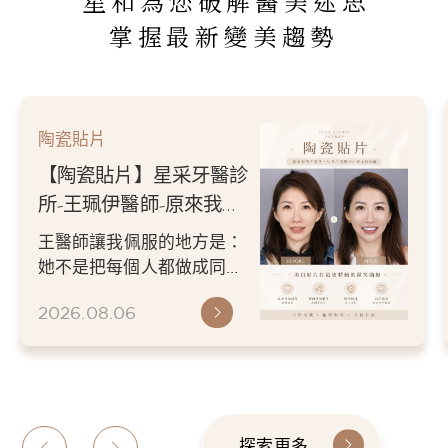
星和為您破解醫美迷思
掌握最新變美趨勢
陶瓷貼片
【陶瓷貼片】星采牙醫診
所-王珮伊醫師-原來我的
不愛笑，只是不喜歡自己
王醫師讓我佩服的地方是：
原本的牙齒
她不是把每個人都做成同一
種漂亮。 而是讓每個人變成
2026.08.06
更適合自己的樣子。 現...
探索更多