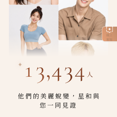
線上
客服
13,434
人
他們的美麗蛻變，星和與
您一同見證