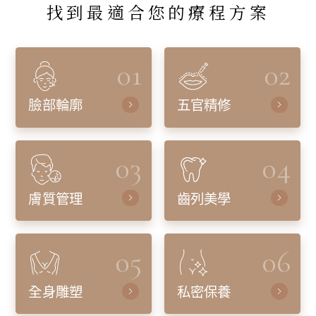
找到最適合您的療程方案
01
02
臉部輪廓
五官精修
03
04
膚質管理
齒列美學
05
06
全身雕塑
私密保養