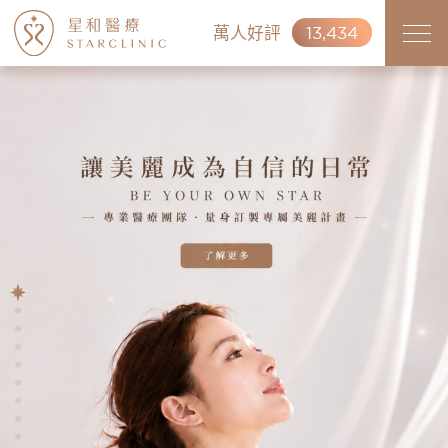
萬人好評
13,434