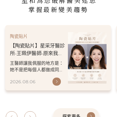
星和為您破解醫美迷思
掌握最新變美趨勢
陶瓷貼片
【陶瓷貼片】星采牙醫診
所-王珮伊醫師-從門牙縫
到自信笑容：美白貼片打
王珮伊醫師在規劃貼片時，
造更精緻的微笑曲線
除了考量牙齒本身條件，也
會從臉型比例、唇型弧度、
2026.06.26
微笑方式等細節出發，協助
患者...
探索更多