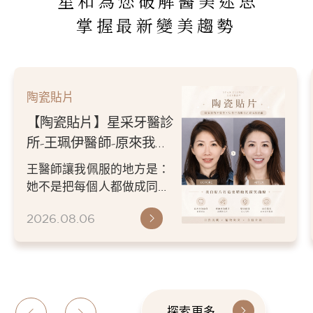
星和為您破解醫美迷思
掌握最新變美趨勢
陶瓷貼片
【陶瓷貼片】星采牙醫診
所-王珮伊醫師-原來我的
不愛笑，只是不喜歡自己
王醫師讓我佩服的地方是：
原本的牙齒
她不是把每個人都做成同一
種漂亮。 而是讓每個人變成
2026.08.06
更適合自己的樣子。 現...
探索更多