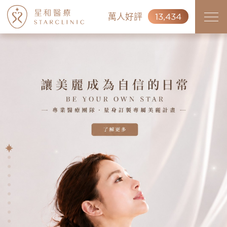
萬人好評
13,434