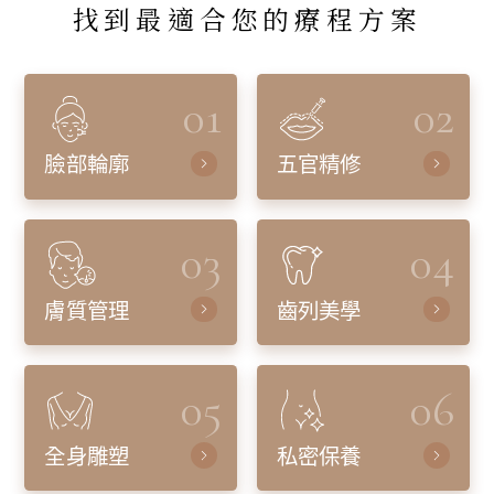
找到最適合您的療程方案
01
02
臉部輪廓
五官精修
03
04
膚質管理
齒列美學
05
06
全身雕塑
私密保養