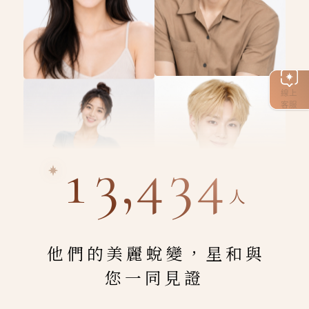
線上
客服
13,434
人
他們的美麗蛻變，星和與
您一同見證