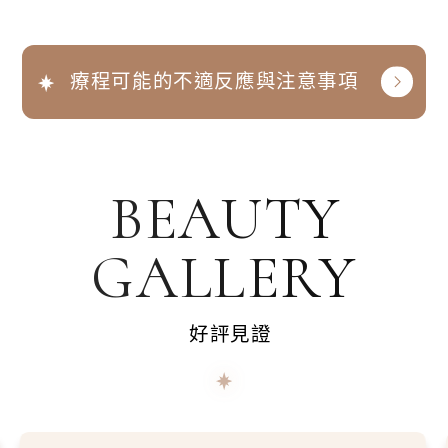
皮下填補凹陷改善。
續維持約24周，不過仍會根據個人生活習慣跟保
薇貝拉跟皮秒、電音波等醫美療程都是屬於不同的
養的不同而有所差異。
肌膚分層，建議由專業醫師評估，幫你安排最適合
療程可能的不適反應與注意事項
的療程與施作順序喔！建議先施作電波，再注射薇
貝拉，才不會影響後續刺激膠原增生的效果。
BEAUTY
GALLERY
好評見證