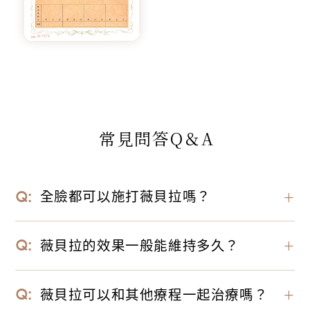
常見問答Q＆A
全臉都可以施打薇貝拉嗎？
＋
薇貝拉有分為大分子的黑童針與小分子的白童針兩
薇貝拉的效果一般能維持多久？
＋
種選擇，可依照需求，並由醫師評估可施打的部
位，像是法令紋，都能達到填充修飾的效果；尤其
薇貝拉屬於漸進式的膠原再生劑型，但因為有HA
薇貝拉可以和其他療程一起治療嗎？
＋
針對皮膚較敏感的鼻唇溝，也都能有不錯的皮內及
玻尿酸為填充基底，一開始就有明顯的膨潤感，後