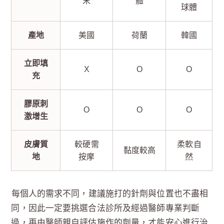
末
體
球體
產地
美國
荷蘭
韓國
立即填
X
O
O
充
膠原刺
O
O
O
激增生
皮膚質
較硬需
柔軟自
黏度較高
地
按摩
然
每個人的需求不同，建議施打的針劑與位置也不盡相
同，因此一定要挑選合法診所及經過醫師專業判斷
過，再由醫師親自評估施作的劑量，才能安心進行治