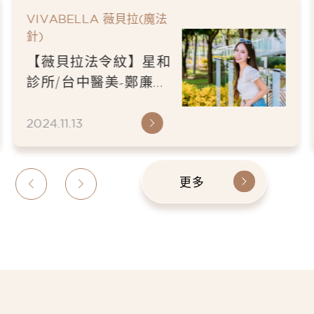
VIVABELLA 薇貝拉(魔法
針)
【薇貝拉法令紋】星和
診所/台中醫美-鄭亷彥
醫師-氣質正妹不顯老
的秘訣-小美
2024.11.13
更多