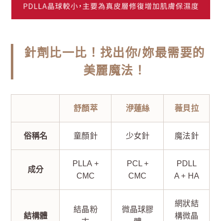
針劑比一比！找出你/妳最需要的
美麗魔法！
舒顏萃
洢蓮絲
薇貝拉
俗稱名
童顏針
少女針
魔法針
PLLA +
PCL +
PDLL
成分
CMC
CMC
A + HA
網狀結
結晶粉
微晶球膠
結構體
構微晶