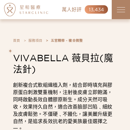
萬人好評
13,434
首頁
服務項目
五官精修 - 複合微整
VIVABELLA 薇貝拉(魔
法針)
創新複合式軟組織植入劑，結合即時填充與膠
原蛋白刺激雙重機制，注射後皮膚立即飽滿，
同時啟動長效自體膠原新生。成分天然可吸
收，效果持久自然，適合改善臉部凹陷﹑細紋
及皮膚鬆弛。不僵硬﹑不饅化，讓美麗升級更
自然，是追求長效抗老的愛美族最佳選擇之
一。