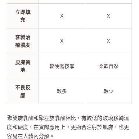
立即填
X
X
充
客製治
X
X
療濃度
皮膚質
較硬需按摩
柔軟自然
地
不良反
較多
較少
應
聚雙旋乳酸和聚左旋乳酸相比，有較低的玻璃移轉溫
度和硬度，在實際應用上，更適合注射於肌膚，也更
容易在人體內分解。