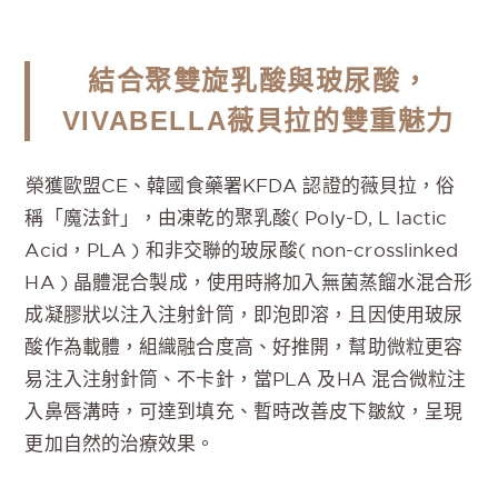
結合聚雙旋乳酸與玻尿酸，
VIVABELLA薇貝拉的雙重魅力
榮獲歐盟CE、韓國食藥署KFDA 認證的薇貝拉，俗
稱「魔法針」，由凍乾的聚乳酸( Poly-D, L lactic
Acid，PLA ) 和非交聯的玻尿酸( non-crosslinked
HA ) 晶體混合製成，使用時將加入無菌蒸餾水混合形
成凝膠狀以注入注射針筒，即泡即溶，且因使用玻尿
酸作為載體，組織融合度高、好推開，幫助微粒更容
易注入注射針筒、不卡針，當PLA 及HA 混合微粒注
入鼻唇溝時，可達到填充、暫時改善皮下皺紋，呈現
更加自然的治療效果。