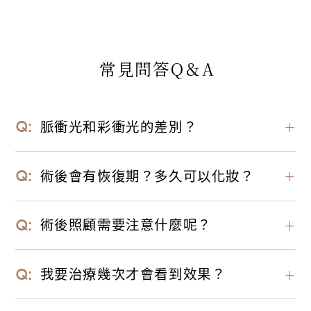
常見問答Q＆A
脈衝光和彩衝光的差別？
＋
過去脈衝光會有突然過高的能量不均之情形，易造
術後會有恢復期？多久可以化妝？
＋
成燙傷、起水泡等熱傷害，或有「斑馬紋」情況產
生；而彩衝光能量分布較均勻，穩定性更高，7種
僅需加強保濕與防曬，無修復期，治療後如無不良
術後照顧需要注意什麼呢？
＋
不同波長的濾光片可以依據膚色、年齡、個人需求
反應即可上妝。
來調整能量，解決各式肌膚問題。
術後需加強保濕及防曬，保濕可加速皮膚代謝修
我要治療幾次才會看到效果？
＋
護，防曬可防止紫外線對肌膚造成二度傷害。治療
後兩天內避免刺激性成分保養品（如酒精、果酸、