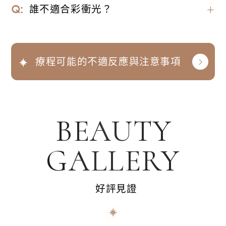
需連續施作 3 - 6 次，每次間隔 3 - 4 週，才能達
誰不適合彩衝光？
＋
A酸），一周內應避免日光浴、泡溫泉或劇烈運動
到最佳的改善效果。但體質及實際膚況因人而異，
等容易刺激肌膚的活動。
可依醫師建議來評估所需治療的次數。
懷孕、癌症患者、癲癇症患者、皮膚過敏、光敏感
症、有疱診病史者、自體免疫疾病者（狼瘡…）、
療程可能的不適反應與注意事項
糖尿病者、一個月內大量曝曬或使用A酸果酸者。
＊有個人特殊疾病需與醫師討論。
BEAUTY
GALLERY
好評見證