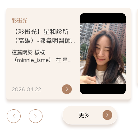
彩衝光
【彩衝光】星和診所
（高雄）-陳韋明醫師-
定期保養，是對自己的
這篇關於 樣樣
溫柔承諾-樣樣
（minnie_isme） 在 星和
診所（高雄） 由 陳韋明醫
師 施作 皮秒雷射 的體...
2026.04.22
更多