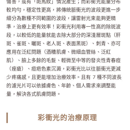
傷害，或有「斑馬紋」情況產生；而彩衝光能量分布
較均勻，穩定性更高，將傳統脈衝光的波段更進一步
細分為數種不同範圍的波段，讓雷射光束能夠更精
準，治療上更有效率！彩衝光利用專一性高的除斑波
段，以較低的能量就能去除大部分的深淺層斑點（肝
斑、雀斑、曬斑、老人斑、表面黑斑）、刺青、亦可
應用在泛紅問題（酒糟肌膚、微細血管絲、泛紅
肌）、臉上多餘的毛髮、輕微至中等的發炎性青春痘
（痤瘡）、痘疤色素沉澱，彩衝光比以往脈衝光更減
少疼痛感，且更能增加治療效率。且有 7 種不同波長
的濾光片可以依據膚色、年齡、個人需求來調整能
量，解決各式肌膚問題。
彩衝光的治療原理