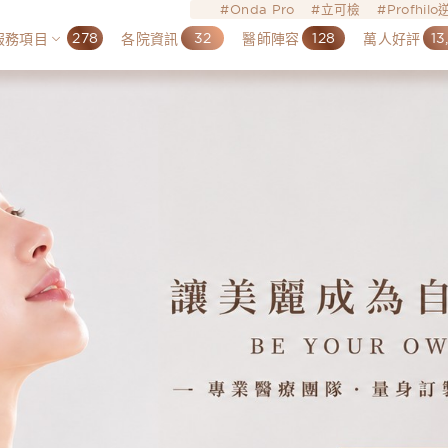
Onda Pro
立可檢
Profhil
278
32
128
13
服務項目
各院資訊
醫師陣容
萬人好評