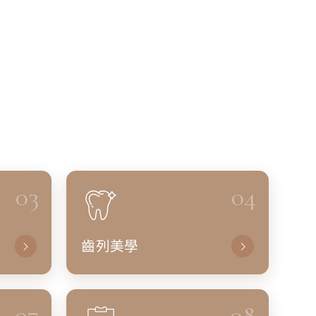
03
04
齒列美學
07
08