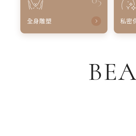
全身雕塑
私密
BEA