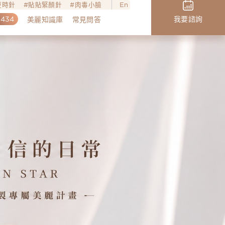
o逆時針
貼貼緊顏針
肉毒小臉
En
,434
我要諮詢
美麗知識庫
常見問答