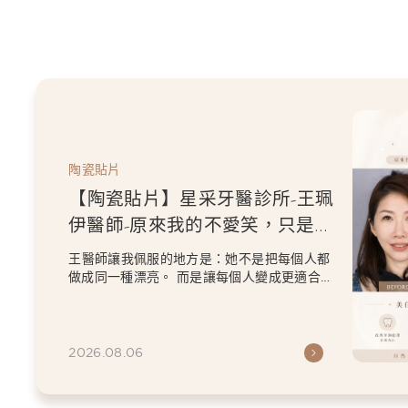
陶瓷貼片
【陶瓷貼片】星采牙醫診所-王珮
伊醫師-從門牙縫到自信笑容：美
白貼片打造更精緻的微笑曲線
王珮伊醫師在規劃貼片時，除了考量牙齒本身
條件，也會從臉型比例、唇型弧度、微笑方式
等細節出發，協助患者...
2026.06.26