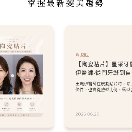
掌握最新變美趨勢
陶瓷貼片
【陶瓷貼片】星采牙
伊醫師-「我不要把虎
掉。」，一場保留個
過8顆全瓷冠與陶瓷貼片的設
笑設計
意的顏色與修復問題，卻依然
虎牙特色。 因為...
2026.06.26