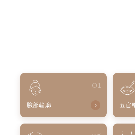
01
臉部輪廓
五官
05