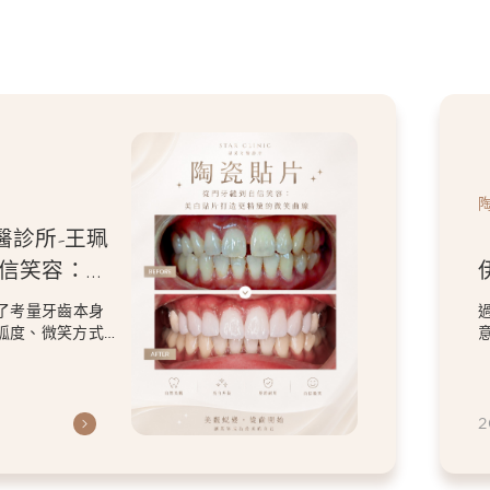
醫診所-王珮
牙磨
人特色的微
計，改善了原本在
保留患者喜歡的
2