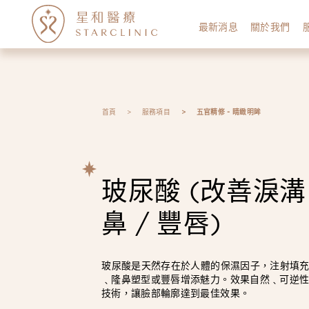
最新消息
關於我們
首頁
服務項目
五官精修 - 睛緻明眸
玻尿酸 (改善淚溝 
鼻 / 豐唇)
玻尿酸是天然存在於人體的保濕因子，注射填
﹑隆鼻塑型或豐唇增添魅力。效果自然﹑可逆
技術，讓臉部輪廓達到最佳效果。