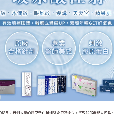
的增長，我們人體的膠原蛋白等組織會跟著流失，導致臉部看起來凹陷