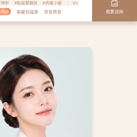
o逆時針
貼貼緊顏針
肉毒小臉
En
,434
我要諮詢
美麗知識庫
常見問答