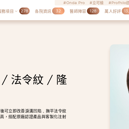
Onda Pro
立可檢
Profhil
278
32
128
13
服務項目
各院資訊
醫師陣容
萬人好評
/ 法令紋 / 隆
充後可立即改善淚溝凹陷﹑撫平法令紋
性高，搭配原廠認證產品與客製化注射