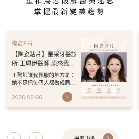
星和為您破解醫美迷思
掌握最新變美趨勢
陶瓷貼片
【陶瓷貼片】星采牙醫診
所-王珮伊醫師-原來我的
不愛笑，只是不喜歡自己
王醫師讓我佩服的地方是：
原本的牙齒
她不是把每個人都做成同一
種漂亮。 而是讓每個人變成
2026.08.06
更適合自己的樣子。 現...
探索更多