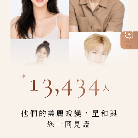
線上
客服
13,434
人
他們的美麗蛻變，星和與
您一同見證