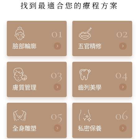
找到最適合您的療程方案
01
02
臉部輪廓
五官精修
03
04
膚質管理
齒列美學
05
06
全身雕塑
私密保養