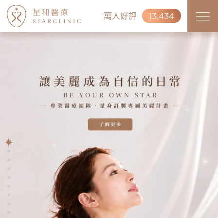
萬人好評
13,434