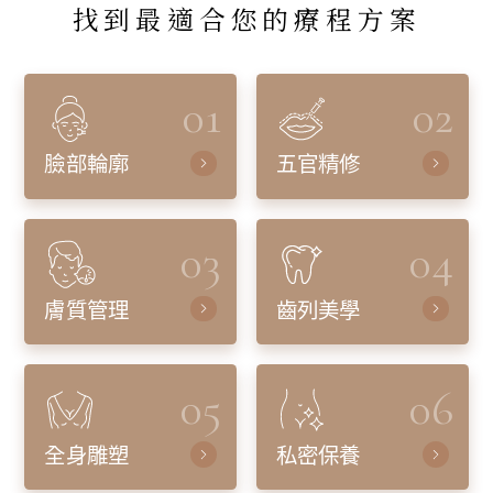
找到最適合您的療程方案
01
02
臉部輪廓
五官精修
03
04
膚質管理
齒列美學
05
06
全身雕塑
私密保養