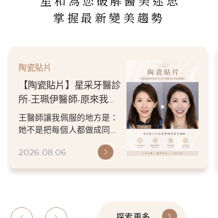
星和為您破解醫美迷思
掌握最新變美趨勢
陶瓷貼片
【陶瓷貼片】星采牙醫診
所-王珮伊醫師-原來我的
不愛笑，只是不喜歡自己
王醫師讓我佩服的地方是：
原本的牙齒
她不是把每個人都做成同一
種漂亮。 而是讓每個人變成
2026.08.06
更適合自己的樣子。 現...
探索更多