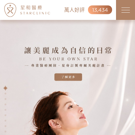
萬人好評
13,434