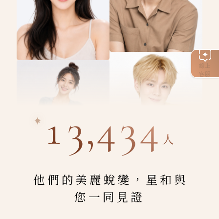
線上
客服
13,434
人
他們的美麗蛻變，星和與
您一同見證