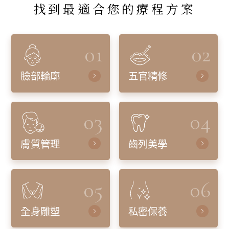
找到最適合您的療程方案
01
02
臉部輪廓
五官精修
03
04
膚質管理
齒列美學
05
06
全身雕塑
私密保養