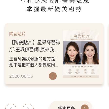
星和為您破解醫美迷思
掌握最新變美趨勢
陶瓷貼片
【陶瓷貼片】星采牙醫診
所-王珮伊醫師-原來我的
不愛笑，只是不喜歡自己
王醫師讓我佩服的地方是：
原本的牙齒
她不是把每個人都做成同一
種漂亮。 而是讓每個人變成
2026.08.06
更適合自己的樣子。 現...
探索更多