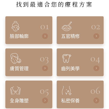
找到最適合您的療程方案
01
02
臉部輪廓
五官精修
03
04
膚質管理
齒列美學
05
06
全身雕塑
私密保養