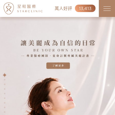
萬人好評
13,413