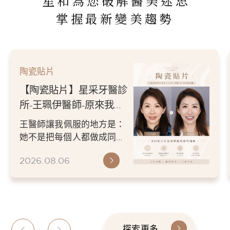
星和為您破解醫美迷思
掌握最新變美趨勢
陶瓷貼片
【陶瓷貼片】星采牙醫診
所-王珮伊醫師-原來我的
不愛笑，只是不喜歡自己
王醫師讓我佩服的地方是：
原本的牙齒
她不是把每個人都做成同一
種漂亮。 而是讓每個人變成
2026.08.06
更適合自己的樣子。 現...
探索更多