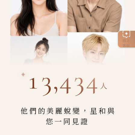
線上
客服
13,434
人
他們的美麗蛻變，星和與
您一同見證