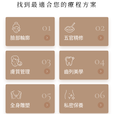
找到最適合您的療程方案
01
02
臉部輪廓
五官精修
03
04
膚質管理
齒列美學
05
06
全身雕塑
私密保養