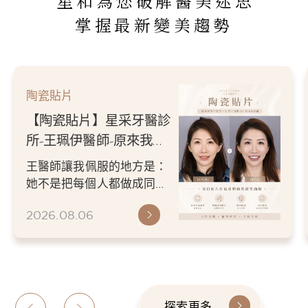
星和為您破解醫美迷思
掌握最新變美趨勢
陶瓷貼片
【陶瓷貼片】星采牙醫診
所-王珮伊醫師-原來我的
不愛笑，只是不喜歡自己
王醫師讓我佩服的地方是：
原本的牙齒
她不是把每個人都做成同一
種漂亮。 而是讓每個人變成
2026.08.06
更適合自己的樣子。 現...
探索更多