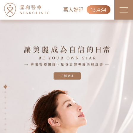
萬人好評
13,434