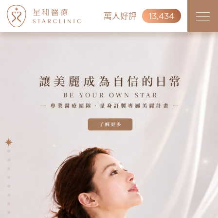
萬人好評
13,434