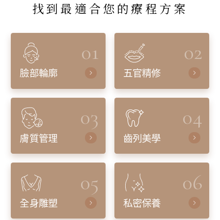
找到最適合您的療程方案
01
02
臉部輪廓
五官精修
03
04
膚質管理
齒列美學
05
06
全身雕塑
私密保養