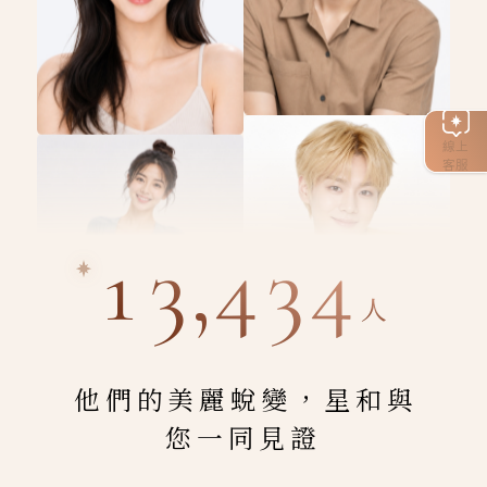
線上
客服
13,434
人
他們的美麗蛻變，星和與
您一同見證