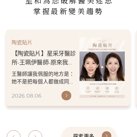
星和為您破解醫美迷思
掌握最新變美趨勢
陶瓷貼片
【陶瓷貼片】星采牙醫診
所-王珮伊醫師-原來我的
不愛笑，只是不喜歡自己
王醫師讓我佩服的地方是：
原本的牙齒
她不是把每個人都做成同一
種漂亮。 而是讓每個人變成
2026.08.06
更適合自己的樣子。 現...
探索更多