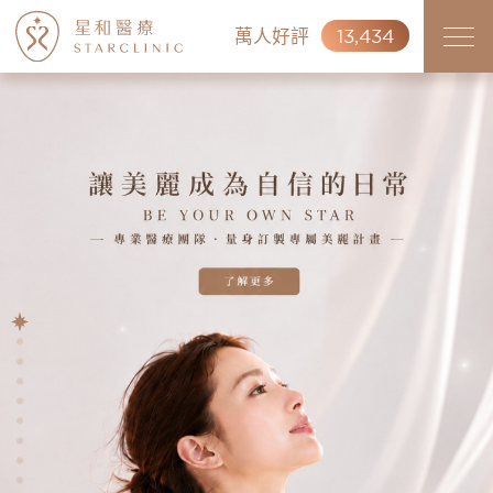
萬人好評
13,434