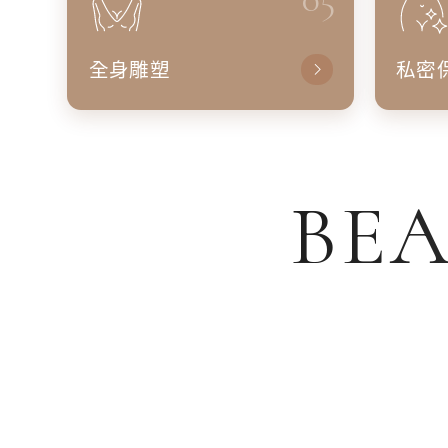
全身雕塑
私密
BEA