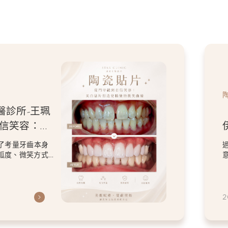
醫診所-王珮
自信笑容：美
微笑曲線
了考量牙齒本身
弧度、微笑方式
虎
2