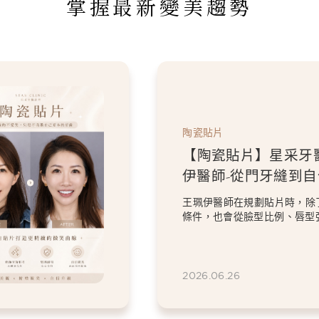
掌握最新變美趨勢
陶瓷貼片
【陶瓷貼片】星采牙
伊醫師-從門牙縫到
白貼片打造更精緻的
王珮伊醫師在規劃貼片時，除
條件，也會從臉型比例、唇型
等細節出發，協助患者...
2026.06.26