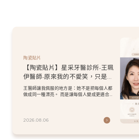
陶瓷貼片
【陶瓷貼片】星采牙醫診所-王珮
伊醫師-原來我的不愛笑，只是不
喜歡自己原本的牙齒
王醫師讓我佩服的地方是：她不是把每個人都
做成同一種漂亮。 而是讓每個人變成更適合自
己的樣子。 現...
2026.08.06