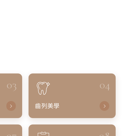
03
04
齒列美學
07
08