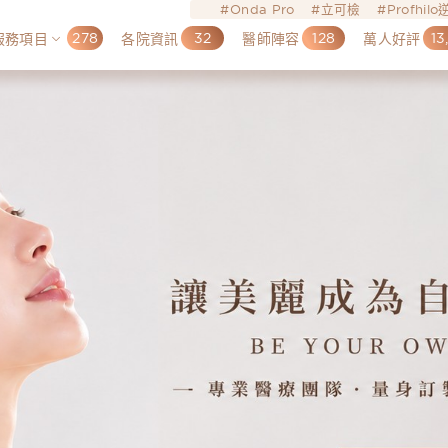
Onda Pro
立可檢
Profhil
278
32
128
13
服務項目
各院資訊
醫師陣容
萬人好評