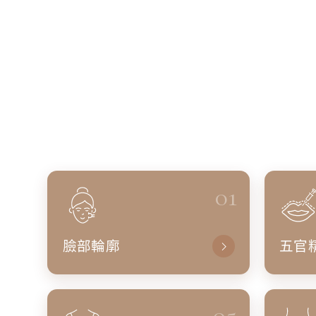
01
臉部輪廓
五官
05