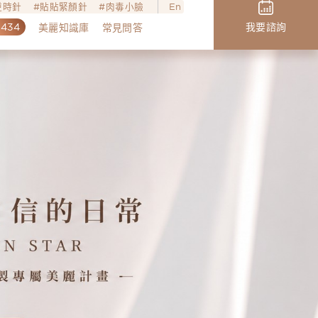
o逆時針
貼貼緊顏針
肉毒小臉
En
,434
我要諮詢
美麗知識庫
常見問答