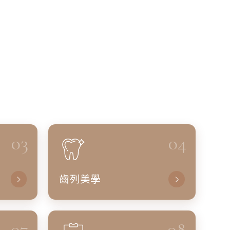
03
04
齒列美學
07
08