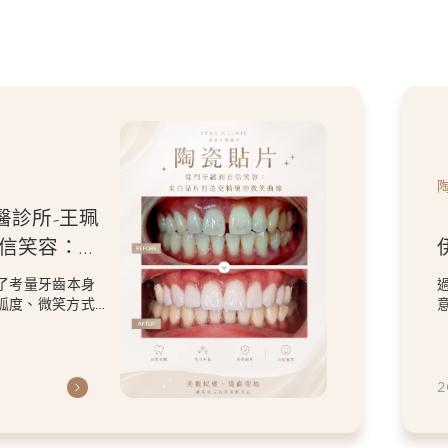
醫診所-王珮
自信笑容：美
微笑曲線
了考量牙齒本身
弧度、微笑方式
虎
2