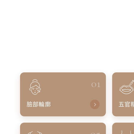
01
臉部輪廓
五官
05