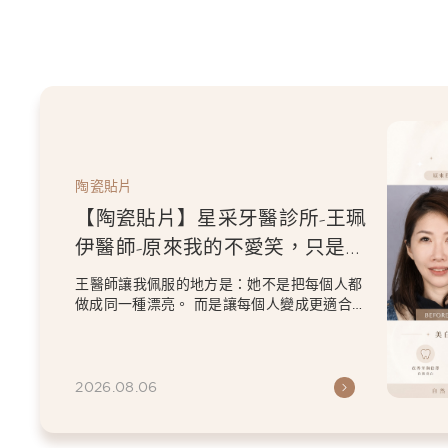
陶瓷貼片
【陶瓷貼片】星采牙醫診所-王珮
伊醫師-原來我的不愛笑，只是不
喜歡自己原本的牙齒
王醫師讓我佩服的地方是：她不是把每個人都
做成同一種漂亮。 而是讓每個人變成更適合自
己的樣子。 現...
2026.08.06