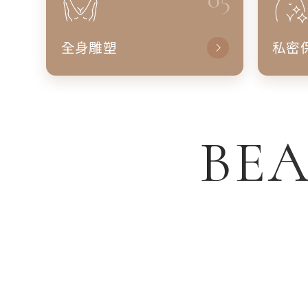
全身雕塑
私密
BEA