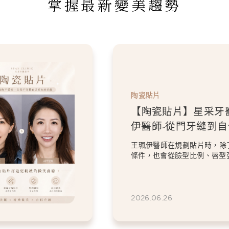
掌握最新變美趨勢
陶瓷貼片
【陶瓷貼片】星采牙
伊醫師-從門牙縫到
白貼片打造更精緻的
王珮伊醫師在規劃貼片時，除
條件，也會從臉型比例、唇型
等細節出發，協助患者...
2026.06.26