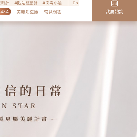
o逆時針
貼貼緊顏針
肉毒小臉
En
,434
我要諮詢
美麗知識庫
常見問答