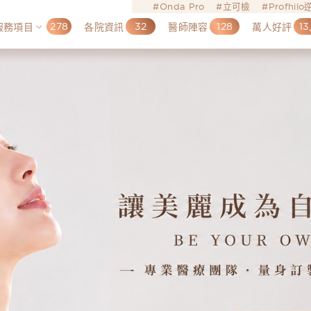
Onda Pro
立可檢
Profhil
278
32
128
13
服務項目
各院資訊
醫師陣容
萬人好評