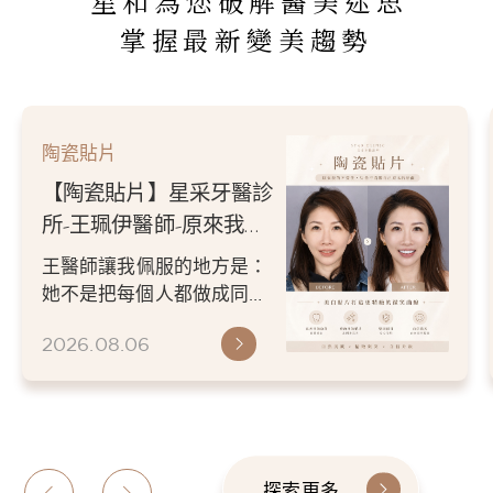
星和為您破解醫美迷思
掌握最新變美趨勢
陶瓷貼片
【陶瓷貼片】星采牙醫診
所-王珮伊醫師-原來我的
不愛笑，只是不喜歡自己
王醫師讓我佩服的地方是：
原本的牙齒
她不是把每個人都做成同一
種漂亮。 而是讓每個人變成
2026.08.06
更適合自己的樣子。 現...
探索更多