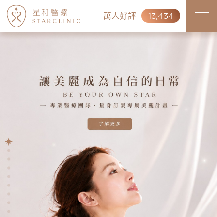
萬人好評
13,434