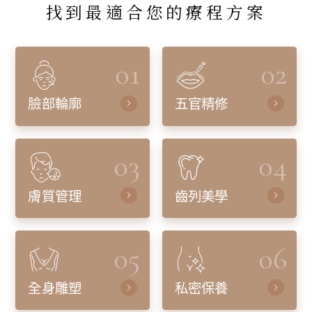
找到最適合您的療程方案
01
02
臉部輪廓
五官精修
03
04
膚質管理
齒列美學
05
06
全身雕塑
私密保養