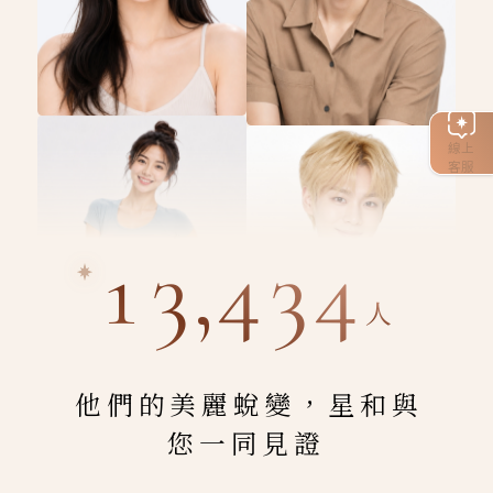
線上
客服
13,434
人
他們的美麗蛻變，星和與
您一同見證