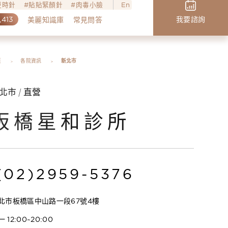
o逆時針
貼貼緊顏針
肉毒小臉
En
,413
我要諮詢
美麗知識庫
常見問答
頁
各院資訊
新北市
北市 / 直營
板橋星和診所
(02)2959-5376
北市板橋區中山路一段67號4樓
 12:00~20:00