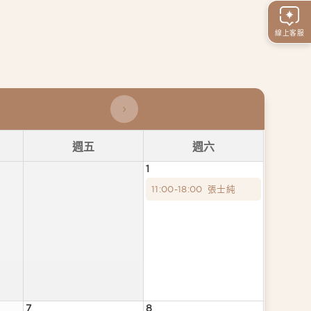
線上客服
週五
週六
1
11:00-18:00
張士純
7
8