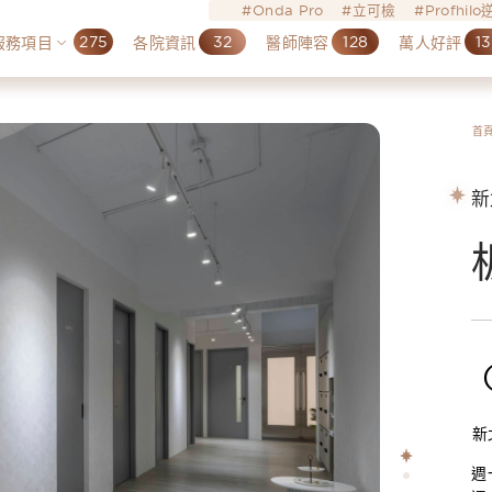
Onda Pro
立可檢
Profhil
275
32
128
13
服務項目
各院資訊
醫師陣容
萬人好評
首
新
新
週一