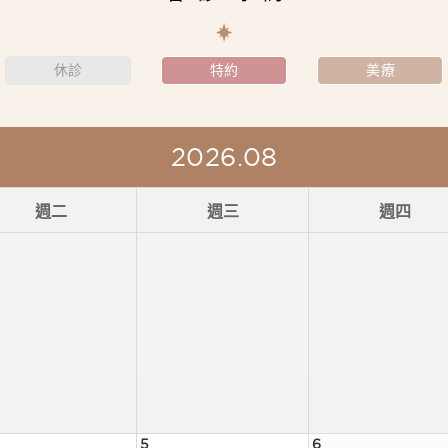
休診
特約
美療
2026.08
週二
週三
週四
5
6