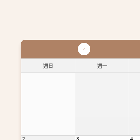
週日
週一
2
3
4