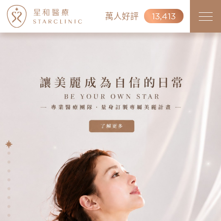
萬人好評
13,413