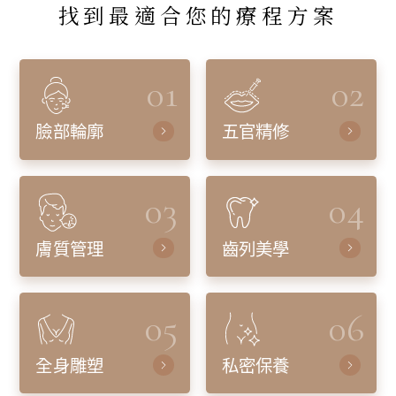
找到最適合您的療程方案
01
02
臉部輪廓
五官精修
03
04
膚質管理
齒列美學
05
06
全身雕塑
私密保養