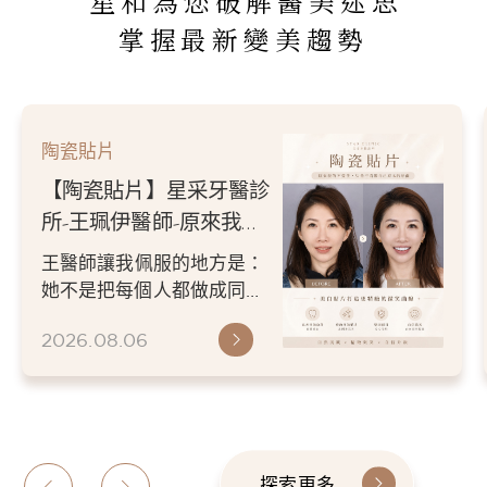
星和為您破解醫美迷思
掌握最新變美趨勢
陶瓷貼片
【陶瓷貼片】星采牙醫診
所-王珮伊醫師-原來我的
不愛笑，只是不喜歡自己
王醫師讓我佩服的地方是：
原本的牙齒
她不是把每個人都做成同一
種漂亮。 而是讓每個人變成
2026.08.06
更適合自己的樣子。 現...
探索更多