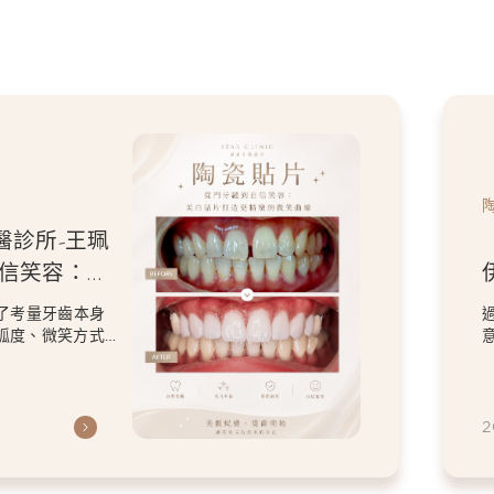
醫診所-王珮
自信笑容：美
微笑曲線
了考量牙齒本身
弧度、微笑方式
虎
2