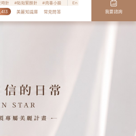
o逆時針
貼貼緊顏針
肉毒小臉
En
,413
我要諮詢
美麗知識庫
常見問答