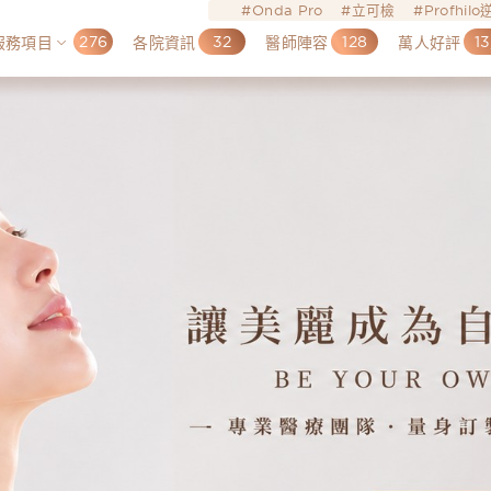
Onda Pro
立可檢
Profhil
276
32
128
13
服務項目
各院資訊
醫師陣容
萬人好評