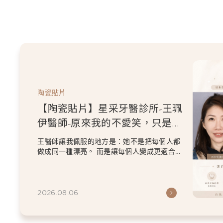
陶瓷貼片
【陶瓷貼片】星采牙醫診所-王珮
伊醫師-原來我的不愛笑，只是不
喜歡自己原本的牙齒
王醫師讓我佩服的地方是：她不是把每個人都
做成同一種漂亮。 而是讓每個人變成更適合自
己的樣子。 現...
2026.08.06