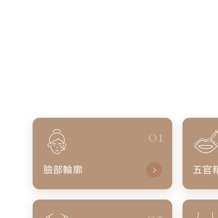
01
臉部輪廓
五官
05