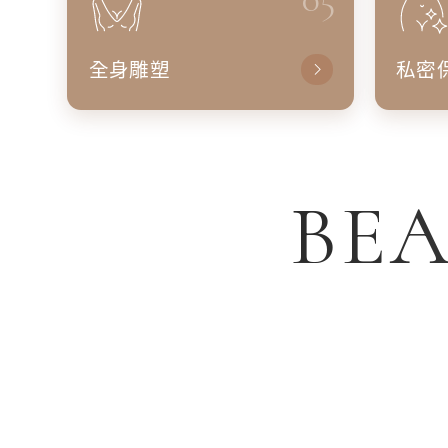
全身雕塑
私密
BEA