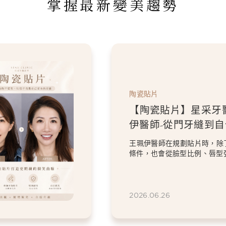
掌握最新變美趨勢
陶瓷貼片
【陶瓷貼片】星采牙
伊醫師-從門牙縫到
白貼片打造更精緻的
王珮伊醫師在規劃貼片時，除
條件，也會從臉型比例、唇型
等細節出發，協助患者...
2026.06.26