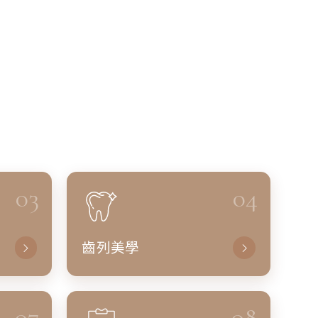
03
04
齒列美學
07
08