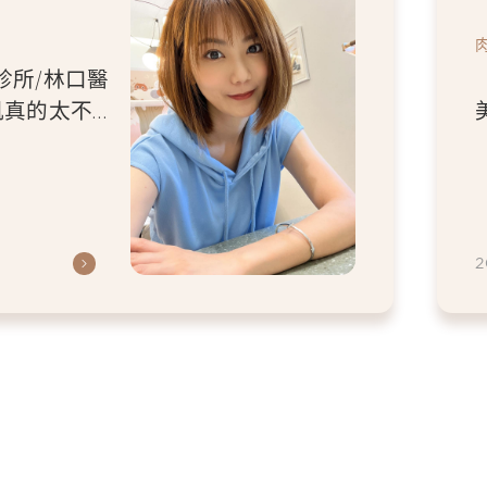
診所/林口醫
肌真的太不乖
鬆放鬆-林道
2