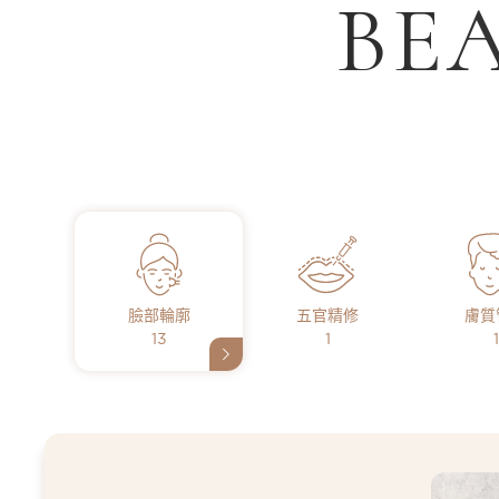
BE
臉部輪廓
五官精修
膚質
13
1
1