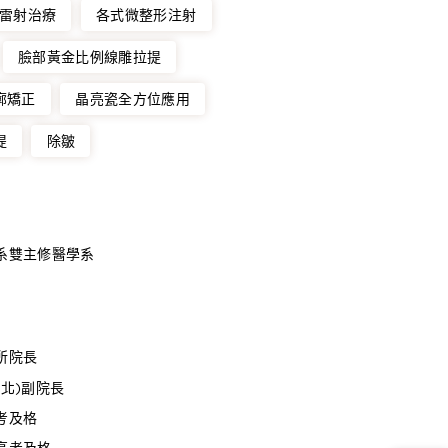
雷射治療
各式微整形注射
臉部黃金比例線雕拉提
廓矯正
晶亮瓷全方位應用
提
除皺
系雙主修醫學系
所院長
北)副院長
考及格
高考及格