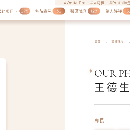
Onda Pro
立可檢
Profhil
278
32
128
13
服務項目
各院資訊
醫師陣容
萬人好評
首頁
醫師陣容
OUR PH
王德
專長