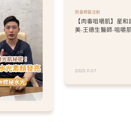
肉毒桿菌注射
【肉毒咀嚼肌】星和
美-王德生醫師-咀嚼
了，需要好好讓它放
遠&靜香'life
2023.11.07