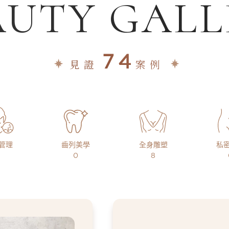
AUTY GALL
74
見證
案例
管理
齒列美學
全身雕塑
私
0
8