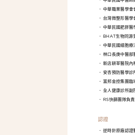
中華職業醫學會
台灣微整形醫學
中華民國肥胖醫
BHAT生物同
中華民國細胞療
林口長庚中醫部
新店耕莘醫院內
安杏預防醫學診
富邦金控集團臨
全人健康診所副
RS快篩團隊負
認證
逆時針原廠認證