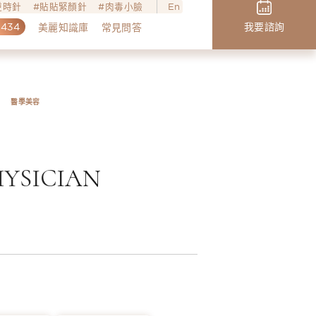
o逆時針
貼貼緊顏針
肉毒小臉
En
,434
我要諮詢
美麗知識庫
常見問答
醫學美容
YSICIAN
生