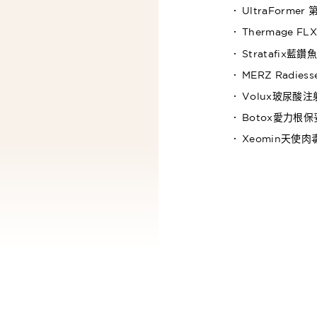
UltraForm
Thermage 
Stratafix
MERZ Radi
Volux玻尿酸
Botox愛力根
Xeomin天使