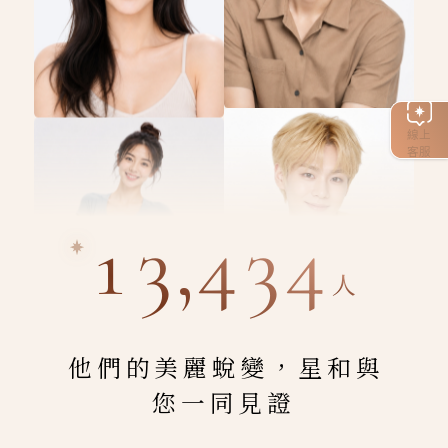
線上
客服
13,434
人
他們的美麗蛻變，星和與
您一同見證