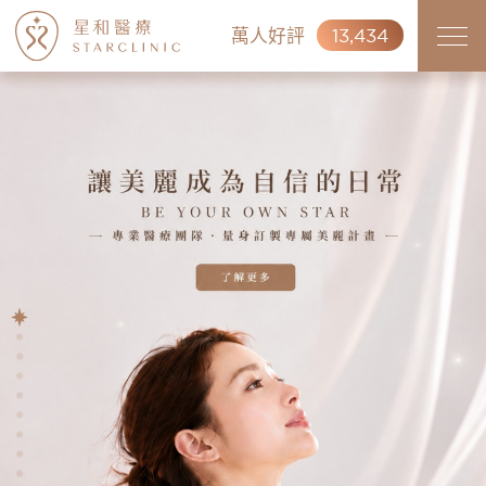
萬人好評
13,434