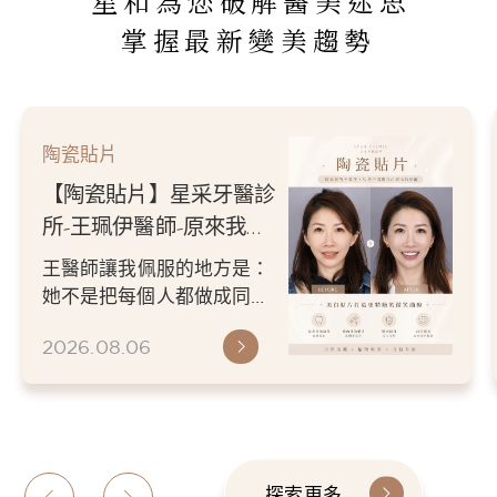
星和為您破解醫美迷思
掌握最新變美趨勢
陶瓷貼片
【陶瓷貼片】星采牙醫診
所-王珮伊醫師-原來我的
不愛笑，只是不喜歡自己
王醫師讓我佩服的地方是：
原本的牙齒
她不是把每個人都做成同一
種漂亮。 而是讓每個人變成
2026.08.06
更適合自己的樣子。 現...
探索更多