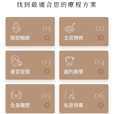
找到最適合您的療程方案
01
02
臉部輪廓
五官精修
03
04
膚質管理
齒列美學
05
06
全身雕塑
私密保養