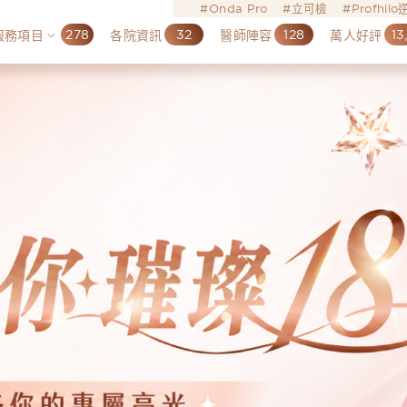
Onda Pro
立可檢
Profhil
278
32
128
13
服務項目
各院資訊
醫師陣容
萬人好評