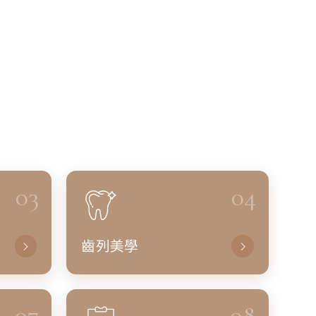
03
04
齒列美學
07
08