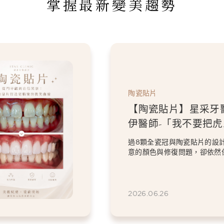
掌握最新變美趨勢
陶瓷貼片
【陶瓷貼片】星采牙
伊醫師-「我不要把虎
掉。」，一場保留個
過8顆全瓷冠與陶瓷貼片的設
笑設計
意的顏色與修復問題，卻依然
虎牙特色。 因為...
2026.06.26