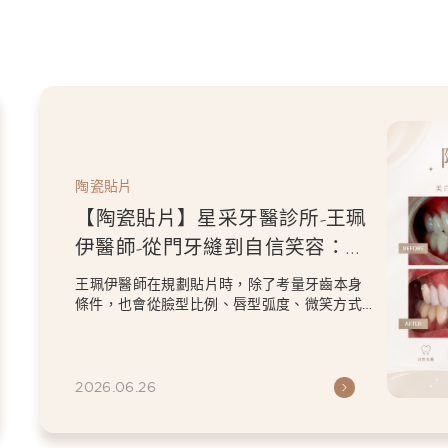
陶瓷貼片
【陶瓷貼片】星采牙醫診所-王珮
伊醫師-從門牙縫到自信笑容：美
白貼片打造更精緻的微笑曲線
王珮伊醫師在規劃貼片時，除了考量牙齒本身
條件，也會從臉型比例、唇型弧度、微笑方式
等細節出發，協助患者...
2026.06.26