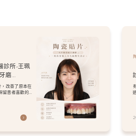
醫診所-王珮
牙磨
人特色的微
計，改善了原本在
保留患者喜歡的
2