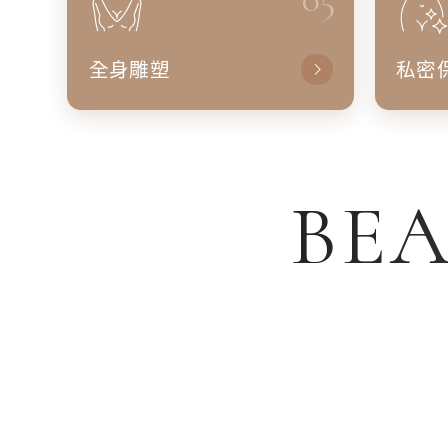
全身雕塑
私密
BEA