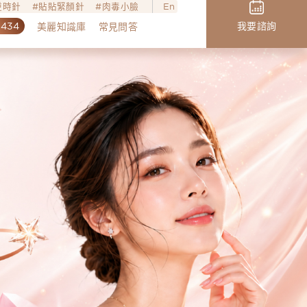
o逆時針
貼貼緊顏針
肉毒小臉
En
,434
我要諮詢
美麗知識庫
常見問答