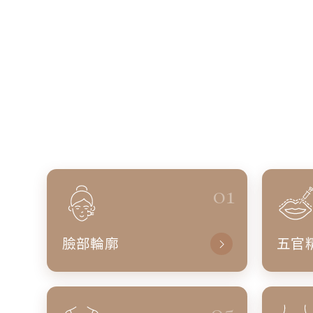
01
臉部輪廓
五官
05