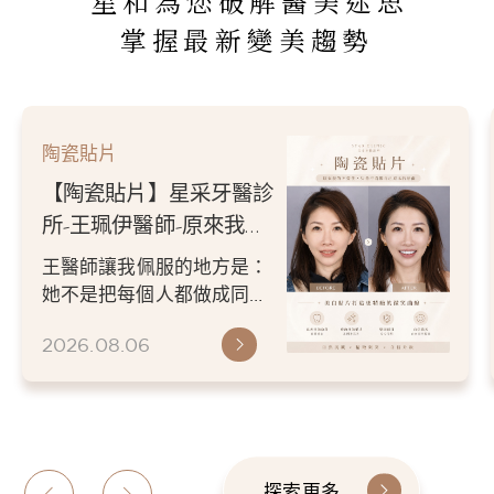
星和為您破解醫美迷思
掌握最新變美趨勢
陶瓷貼片
【陶瓷貼片】星采牙醫診
所-王珮伊醫師-原來我的
不愛笑，只是不喜歡自己
王醫師讓我佩服的地方是：
原本的牙齒
她不是把每個人都做成同一
種漂亮。 而是讓每個人變成
2026.08.06
更適合自己的樣子。 現...
探索更多