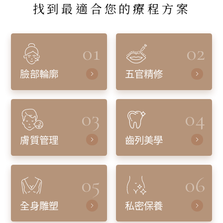
找到最適合您的療程方案
01
02
臉部輪廓
五官精修
03
04
膚質管理
齒列美學
05
06
全身雕塑
私密保養