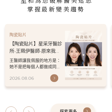
星和為您破解醫美迷思
掌握最新變美趨勢
陶瓷貼片
【陶瓷貼片】星采牙醫診
所-王珮伊醫師-原來我的
不愛笑，只是不喜歡自己
王醫師讓我佩服的地方是：
原本的牙齒
她不是把每個人都做成同一
種漂亮。 而是讓每個人變成
2026.08.06
更適合自己的樣子。 現...
探索更多