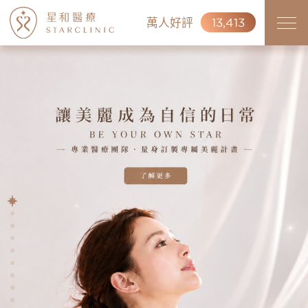
萬人好評
13,413