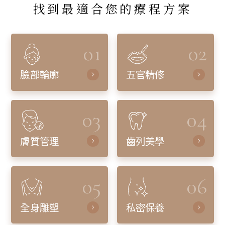
找到最適合您的療程方案
01
02
臉部輪廓
五官精修
03
04
膚質管理
齒列美學
05
06
全身雕塑
私密保養