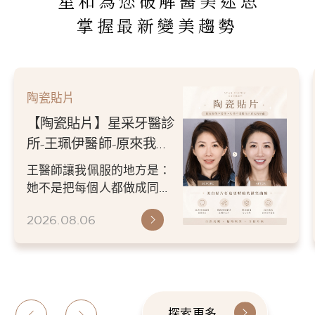
星和為您破解醫美迷思
掌握最新變美趨勢
陶瓷貼片
【陶瓷貼片】星采牙醫診
所-王珮伊醫師-原來我的
不愛笑，只是不喜歡自己
王醫師讓我佩服的地方是：
原本的牙齒
她不是把每個人都做成同一
種漂亮。 而是讓每個人變成
2026.08.06
更適合自己的樣子。 現...
探索更多