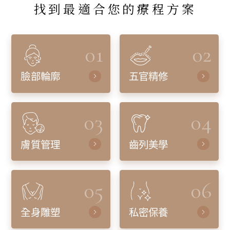
找到最適合您的療程方案
01
02
臉部輪廓
五官精修
03
04
膚質管理
齒列美學
05
06
全身雕塑
私密保養