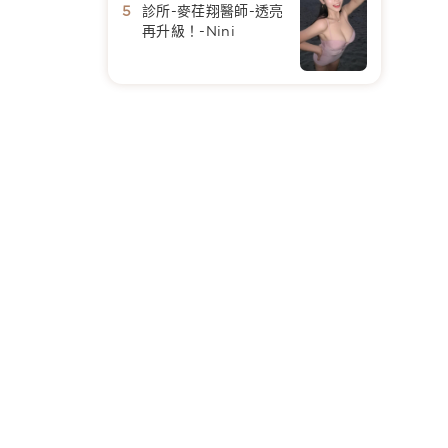
診所-麥荏翔醫師-透亮
再升級！-Nini