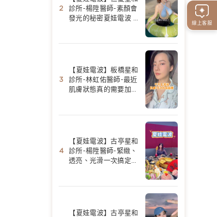
診所-楊陞醫師-素顏會
發光的秘密夏娃電波 -
線上客服
陳香菱
【夏娃電波】板橋星和
診所-林虹佑醫師-最近
肌膚狀態真的需要加強
保養-Yui Huang
【夏娃電波】古亭星和
診所-楊陞醫師-緊緻、
透亮、光滑一次搞定｜
夏娃電波初體驗-Fang
美食景點分享
【夏娃電波】古亭星和