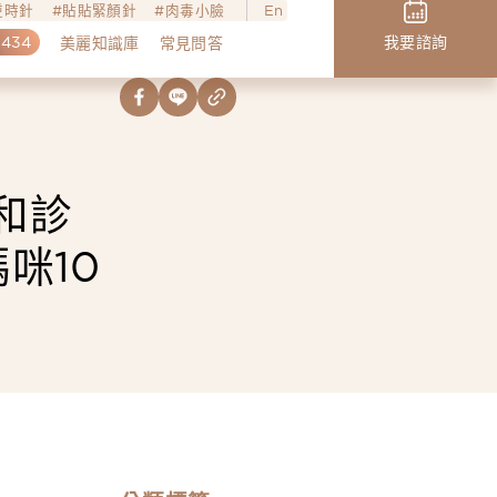
o逆時針
貼貼緊顏針
肉毒小臉
En
,434
我要諮詢
美麗知識庫
常見問答
和診
咪10