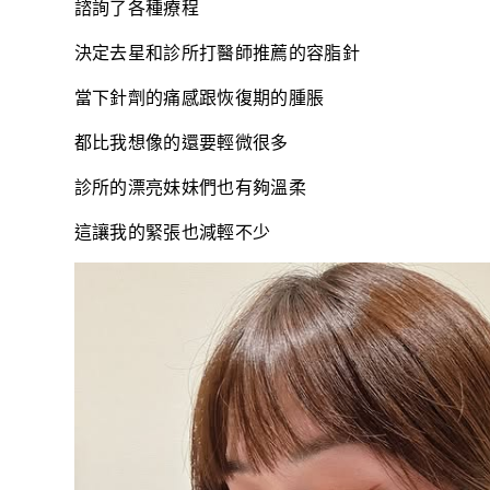
諮詢了各種療程
決定去星和診所打醫師推薦的容脂針
當下針劑的痛感跟恢復期的腫脹
都比我想像的還要輕微很多
診所的漂亮妹妹們也有夠溫柔
這讓我的緊張也減輕不少