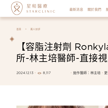
最新消息
關於我們
首頁
萬人好評
【容脂注射劑 Ronk
所-林主培醫師-直接視
8,117
2024.12.13
施作醫師：林主培
更