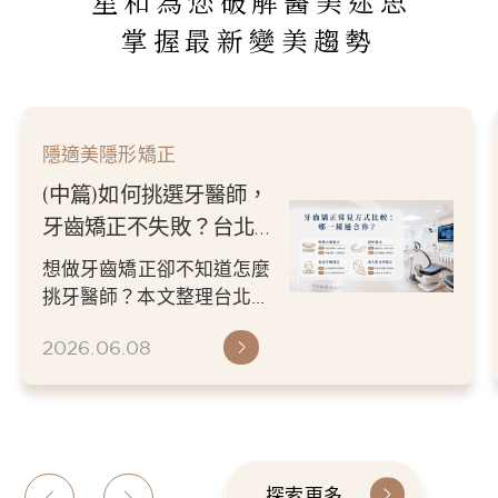
星和為您破解醫美迷思
掌握最新變美趨勢
隱適美隱形矯正
(中篇)如何挑選牙醫師，
牙齒矯正不失敗？台北／
新竹牙醫推薦指南
想做牙齒矯正卻不知道怎麼
挑牙醫師？本文整理台北／
新竹牙醫推薦挑選重點，從
2026.06.08
醫師經驗、數位檢查、矯正
方案...
探索更多