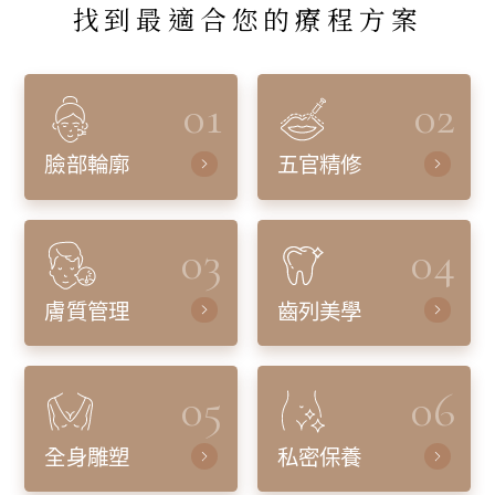
找到最適合您的療程方案
01
02
臉部輪廓
五官精修
03
04
膚質管理
齒列美學
05
06
全身雕塑
私密保養