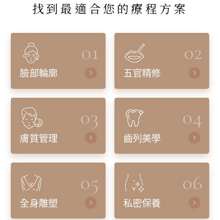
找到最適合您的療程方案
01
02
臉部輪廓
五官精修
03
04
膚質管理
齒列美學
05
06
全身雕塑
私密保養