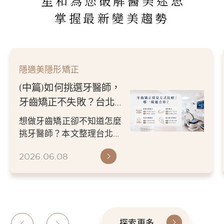
星和為您破解醫美迷思
掌握最新變美趨勢
隱適美隱形矯正
(中篇)如何挑選牙醫師，
牙齒矯正不失敗？台北／
新竹牙醫推薦指南
想做牙齒矯正卻不知道怎麼
挑牙醫師？本文整理台北／
新竹牙醫推薦挑選重點，從
2026.06.08
醫師經驗、數位檢查、矯正
方案...
探索更多