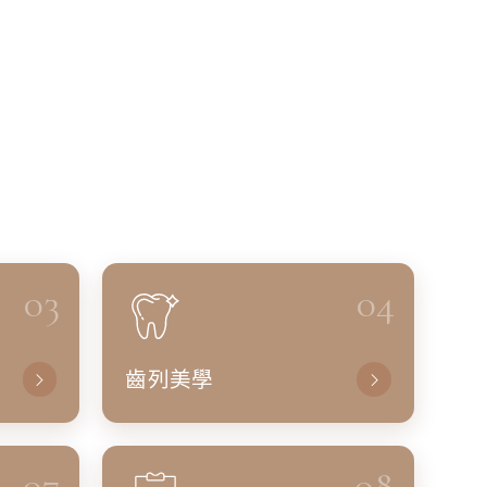
03
04
齒列美學
07
08