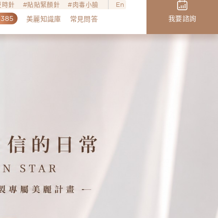
o逆時針
貼貼緊顏針
肉毒小臉
En
,385
我要諮詢
美麗知識庫
常見問答