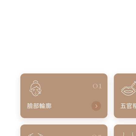
01
臉部輪廓
五官
05