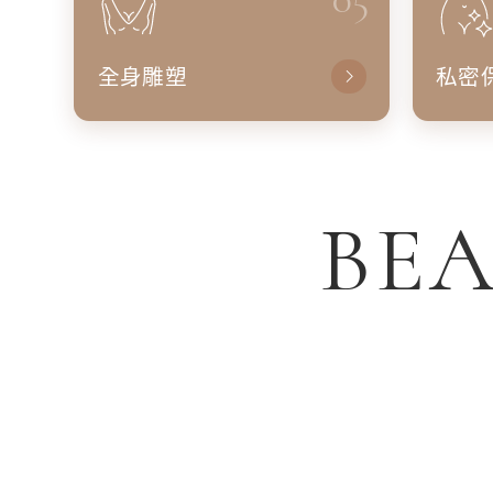
全身雕塑
私密
BEA