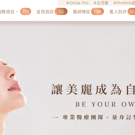
Onda Pro
立可檢
Profhil
272
32
128
13
服務項目
各院資訊
醫師陣容
萬人好評