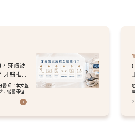
師，牙齒矯
竹牙醫推薦
牙醫師？本文整
點，從醫師經
2