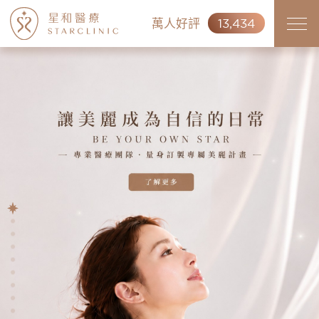
萬人好評
13,434