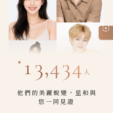
線上
客服
13,434
人
他們的美麗蛻變，星和與
您一同見證