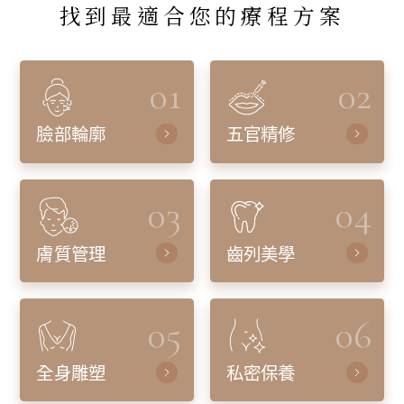
找到最適合您的療程方案
01
02
臉部輪廓
五官精修
03
04
膚質管理
齒列美學
05
06
全身雕塑
私密保養