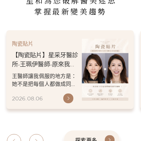
星和為您破解醫美迷思
掌握最新變美趨勢
陶瓷貼片
【陶瓷貼片】星采牙醫診
所-王珮伊醫師-從門牙縫
到自信笑容：美白貼片打
王珮伊醫師在規劃貼片時，
造更精緻的微笑曲線
除了考量牙齒本身條件，也
會從臉型比例、唇型弧度、
2026.06.26
微笑方式等細節出發，協助
患者...
探索更多