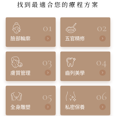
找到最適合您的療程方案
01
02
臉部輪廓
五官精修
03
04
膚質管理
齒列美學
05
06
全身雕塑
私密保養