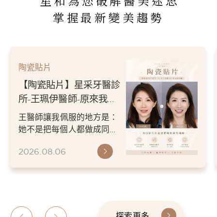
星和為您破解醫美迷思
掌握最新變美趨勢
陶瓷貼片
【陶瓷貼片】星采牙醫診
所-王珮伊醫師-原來我的
不愛笑，只是不喜歡自己
王醫師讓我佩服的地方是：
原本的牙齒
她不是把每個人都做成同一
種漂亮。 而是讓每個人變成
2026.08.06
更適合自己的樣子。 現...
探索更多