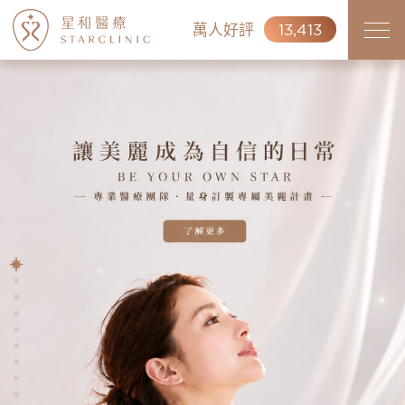
萬人好評
13,413