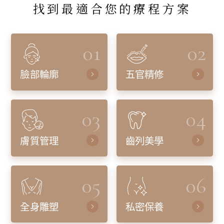
找到最適合您的療程方案
01
02
臉部輪廓
五官精修
03
04
膚質管理
齒列美學
05
06
全身雕塑
私密保養