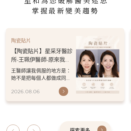
星和為您破解醫美迷思
掌握最新變美趨勢
陶瓷貼片
【陶瓷貼片】星采牙醫診
所-王珮伊醫師-原來我的
不愛笑，只是不喜歡自己
王醫師讓我佩服的地方是：
原本的牙齒
她不是把每個人都做成同一
種漂亮。 而是讓每個人變成
2026.08.06
更適合自己的樣子。 現...
探索更多