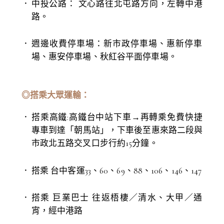
中投公路： 文心路往北屯路方向，左轉中港
路。
週邊收費停車場：新市政停車場、惠新停車
場、惠安停車場、秋紅谷平面停車場。
◎搭乘大眾運輸：
搭乘高鐵:高鐵台中站下車→再轉乘免費快捷
專車到達「朝馬站」，下車後至惠來路二段與
市政北五路交叉口步行約15分鐘。
搭乘 台中客運33、60、69、88、106、146、147
搭乘 巨業巴士 往返梧棲／清水、大甲／通
宵，經中港路