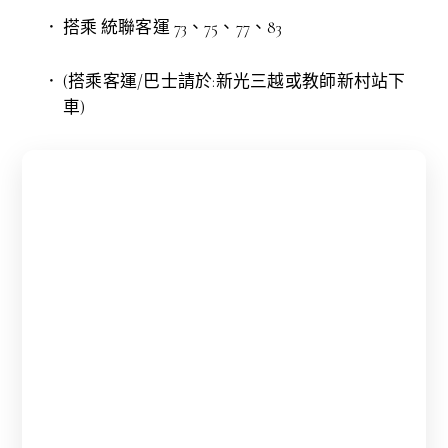
搭乘 統聯客運 73、75、77、83
(搭乘客運/巴士請於:新光三越或教師新村站下
車)