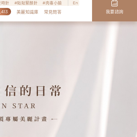
o逆時針
貼貼緊顏針
肉毒小臉
En
,413
我要諮詢
美麗知識庫
常見問答