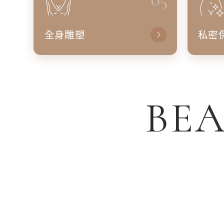
全身雕塑
私密
BEA