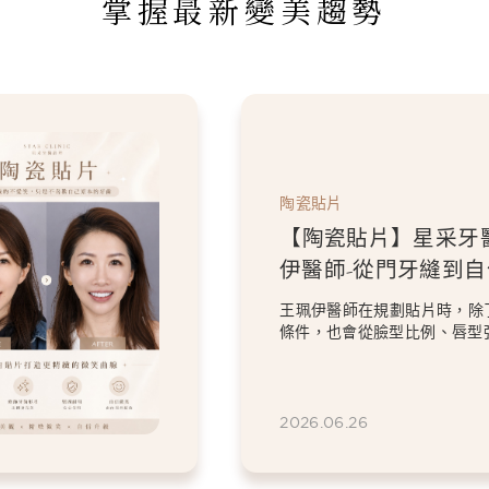
掌握最新變美趨勢
陶瓷貼片
【陶瓷貼片】星采牙
伊醫師-從門牙縫到
白貼片打造更精緻的
王珮伊醫師在規劃貼片時，除
條件，也會從臉型比例、唇型
等細節出發，協助患者...
2026.06.26