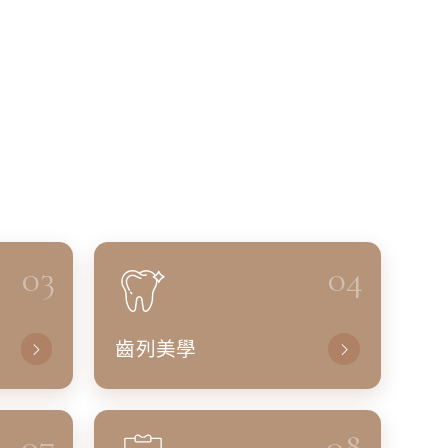
03
04
齒列美學
07
08