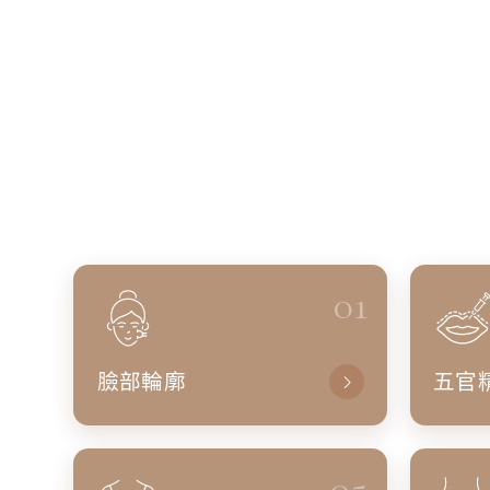
01
臉部輪廓
五官
05