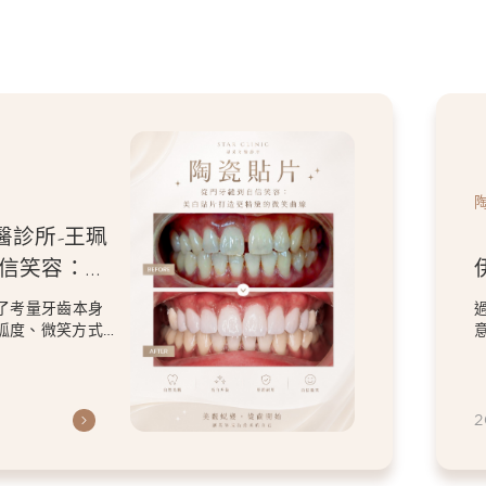
醫診所-王珮
自信笑容：美
微笑曲線
了考量牙齒本身
弧度、微笑方式
虎
2