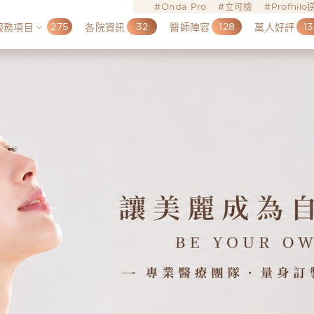
Onda Pro
立可檢
Profhil
275
32
128
13
服務項目
各院資訊
醫師陣容
萬人好評