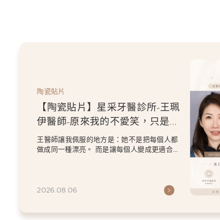
陶瓷貼片
【陶瓷貼片】星采牙醫診所-王珮
伊醫師-原來我的不愛笑，只是不
喜歡自己原本的牙齒
王醫師讓我佩服的地方是：她不是把每個人都
做成同一種漂亮。 而是讓每個人變成更適合自
己的樣子。 現...
2026.08.06