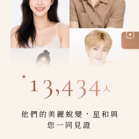
線上
客服
13,434
人
他們的美麗蛻變，星和與
您一同見證