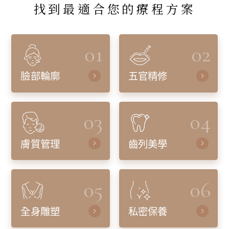
找到最適合您的療程方案
01
02
臉部輪廓
五官精修
03
04
膚質管理
齒列美學
05
06
全身雕塑
私密保養