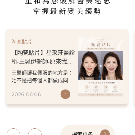
星和為您破解醫美迷思
掌握最新變美趨勢
陶瓷貼片
【陶瓷貼片】星采牙醫診
所-王珮伊醫師-原來我的
不愛笑，只是不喜歡自己
王醫師讓我佩服的地方是：
原本的牙齒
她不是把每個人都做成同一
種漂亮。 而是讓每個人變成
2026.08.06
更適合自己的樣子。 現...
探索更多