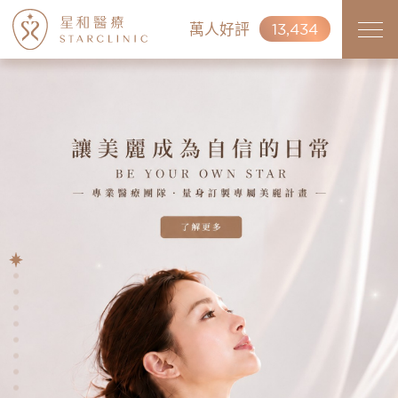
萬人好評
13,434