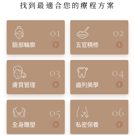
找到最適合您的療程方案
01
02
臉部輪廓
五官精修
03
04
膚質管理
齒列美學
05
06
全身雕塑
私密保養