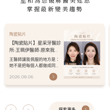
星和為您破解醫美迷思
掌握最新變美趨勢
陶瓷貼片
【陶瓷貼片】星采牙醫診
所-王珮伊醫師-原來我的
不愛笑，只是不喜歡自己
王醫師讓我佩服的地方是：
原本的牙齒
她不是把每個人都做成同一
種漂亮。 而是讓每個人變成
2026.08.06
更適合自己的樣子。 現...
探索更多