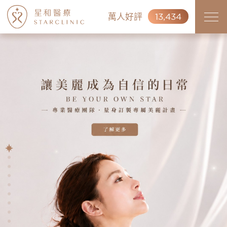
萬人好評
13,434