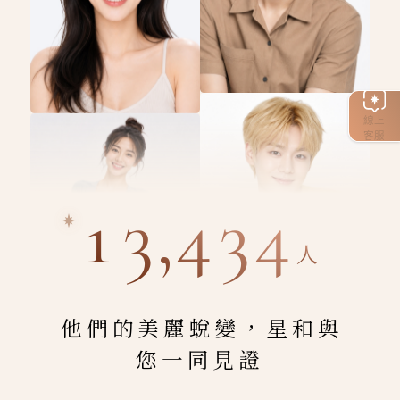
線上
客服
13,434
人
他們的美麗蛻變，星和與
您一同見證