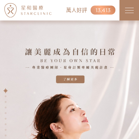
萬人好評
13,413