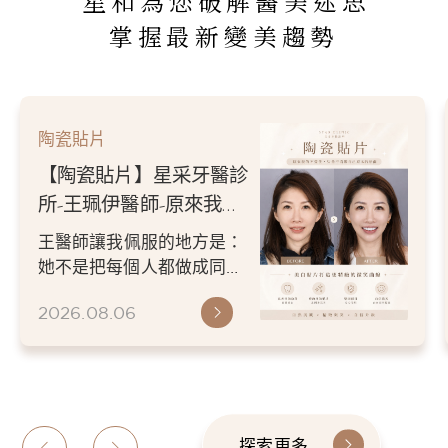
星和為您破解醫美迷思
掌握最新變美趨勢
陶瓷貼片
【陶瓷貼片】星采牙醫診
所-王珮伊醫師-原來我的
不愛笑，只是不喜歡自己
王醫師讓我佩服的地方是：
原本的牙齒
她不是把每個人都做成同一
種漂亮。 而是讓每個人變成
2026.08.06
更適合自己的樣子。 現...
探索更多