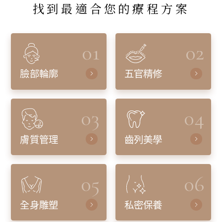
找到最適合您的療程方案
01
02
臉部輪廓
五官精修
03
04
膚質管理
齒列美學
05
06
全身雕塑
私密保養