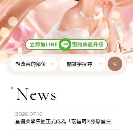
想改善的部位
關鍵字搜尋
News
2026.07.16
星醫美學集團正式成為「瑞晶珂®膠原蛋白植
入劑」台灣獨家總代理