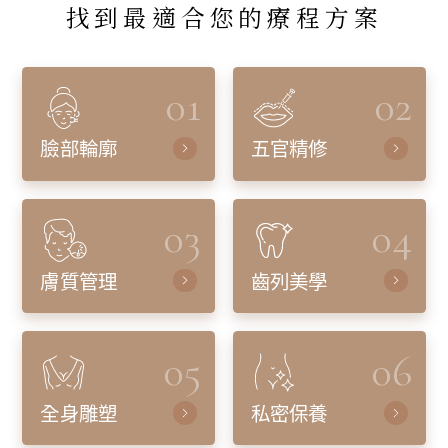
找到最適合您的療程方案
01
02
臉部輪廓
五官精修
03
04
膚質管理
齒列美學
05
06
全身雕塑
私密保養