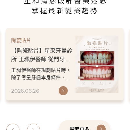
星和為您破解醫美迷思
掌握最新變美趨勢
陶瓷貼片
【陶瓷貼片】星采牙醫診
所-王珮伊醫師-從門牙縫
到自信笑容：美白貼片打
王珮伊醫師在規劃貼片時，
造更精緻的微笑曲線
除了考量牙齒本身條件，也
會從臉型比例、唇型弧度、
2026.06.26
微笑方式等細節出發，協助
患者...
探索更多