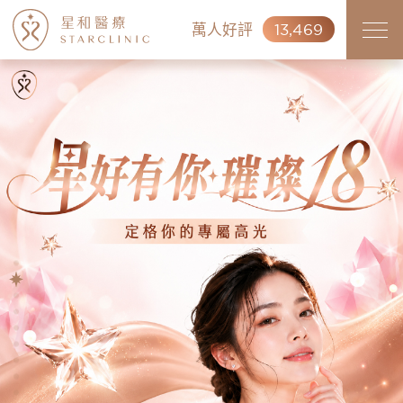
萬人好評
13,469