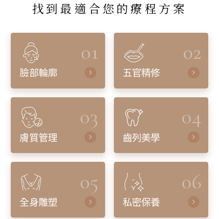
找到最適合您的療程方案
01
02
臉部輪廓
五官精修
03
04
膚質管理
齒列美學
05
06
全身雕塑
私密保養