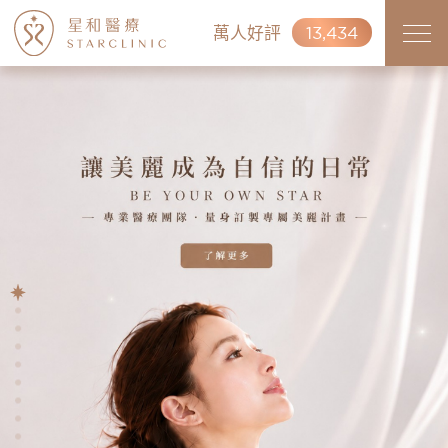
萬人好評
13,434