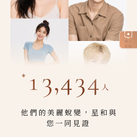
線上
客服
13,434
人
他們的美麗蛻變，星和與
您一同見證