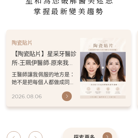
星和為您破解醫美迷思
掌握最新變美趨勢
陶瓷貼片
【陶瓷貼片】星采牙醫診
所-王珮伊醫師-從門牙縫
到自信笑容：美白貼片打
王珮伊醫師在規劃貼片時，
造更精緻的微笑曲線
除了考量牙齒本身條件，也
會從臉型比例、唇型弧度、
2026.06.26
微笑方式等細節出發，協助
患者...
探索更多