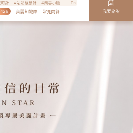
o逆時針
貼貼緊顏針
肉毒小臉
En
,426
我要諮詢
美麗知識庫
常見問答