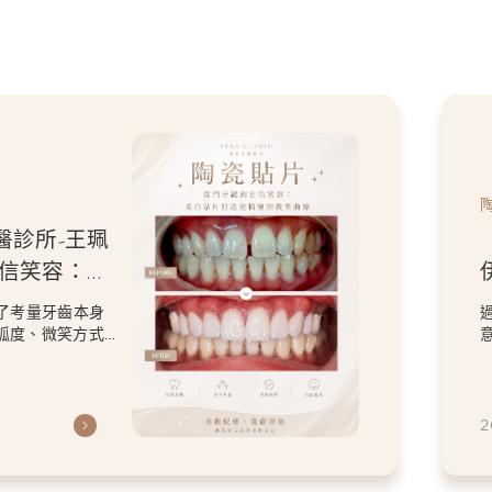
醫診所-王珮
牙磨
人特色的微
計，改善了原本在
保留患者喜歡的
2