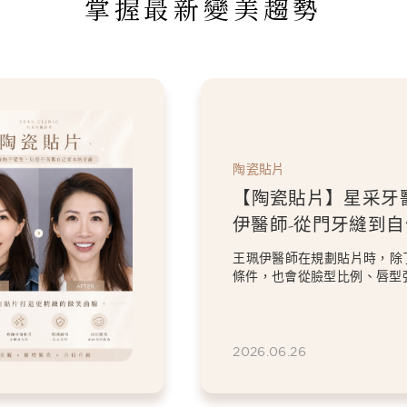
掌握最新變美趨勢
陶瓷貼片
【陶瓷貼片】星采牙
伊醫師-「我不要把虎
掉。」，一場保留個
過8顆全瓷冠與陶瓷貼片的設
笑設計
意的顏色與修復問題，卻依然
虎牙特色。 因為...
2026.06.26