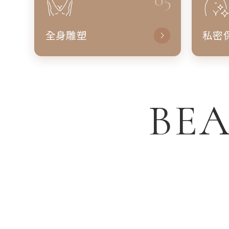
全身雕塑
私密
BEA