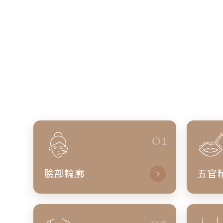
01
臉部輪廓
五官
05