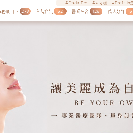
Onda Pro
立可檢
Profhil
278
32
128
13
服務項目
各院資訊
醫師陣容
萬人好評