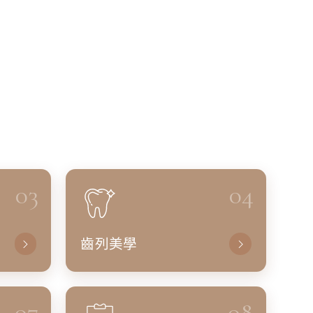
03
04
齒列美學
07
08