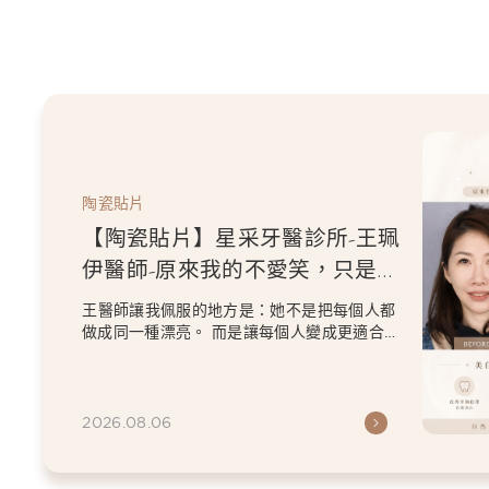
陶瓷貼片
【陶瓷貼片】星采牙醫診所-王珮
伊醫師-從門牙縫到自信笑容：美
白貼片打造更精緻的微笑曲線
王珮伊醫師在規劃貼片時，除了考量牙齒本身
條件，也會從臉型比例、唇型弧度、微笑方式
等細節出發，協助患者...
2026.06.26