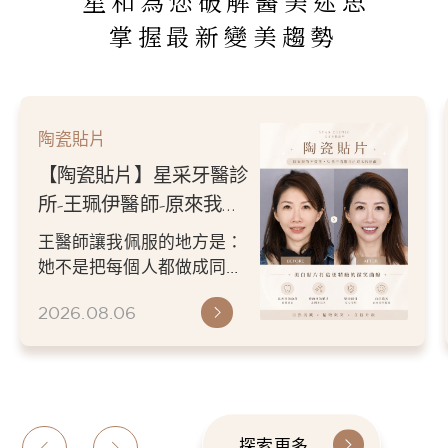
星和為您破解醫美迷思
掌握最新變美趨勢
陶瓷貼片
【陶瓷貼片】星采牙醫診
所-王珮伊醫師-原來我的
不愛笑，只是不喜歡自己
王醫師讓我佩服的地方是：
原本的牙齒
她不是把每個人都做成同一
種漂亮。 而是讓每個人變成
2026.08.06
更適合自己的樣子。 現...
探索更多