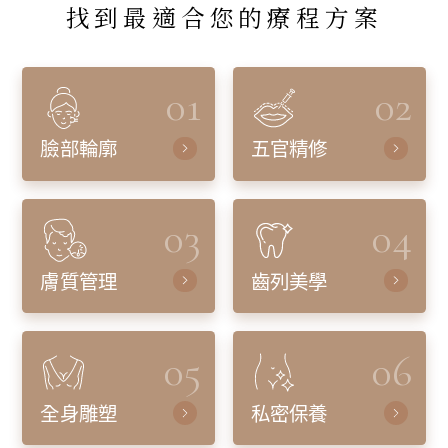
找到最適合您的療程方案
01
02
臉部輪廓
五官精修
03
04
膚質管理
齒列美學
05
06
全身雕塑
私密保養