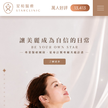
萬人好評
13,413