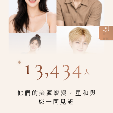
線上
客服
13,434
人
他們的美麗蛻變，星和與
您一同見證