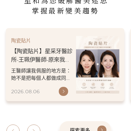
星和為您破解醫美迷思
掌握最新變美趨勢
陶瓷貼片
【陶瓷貼片】星采牙醫診
所-王珮伊醫師-原來我的
不愛笑，只是不喜歡自己
王醫師讓我佩服的地方是：
原本的牙齒
她不是把每個人都做成同一
種漂亮。 而是讓每個人變成
2026.08.06
更適合自己的樣子。 現...
探索更多