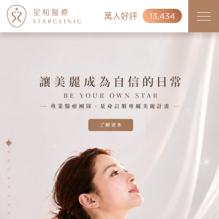
萬人好評
13,434