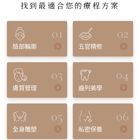
找到最適合您的療程方案
01
02
臉部輪廓
五官精修
03
04
膚質管理
齒列美學
05
06
全身雕塑
私密保養