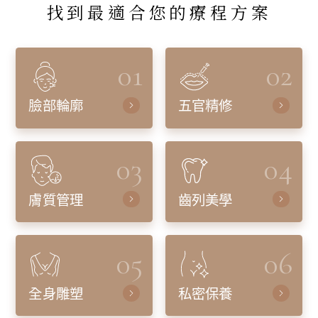
找到最適合您的療程方案
01
02
臉部輪廓
五官精修
03
04
膚質管理
齒列美學
05
06
全身雕塑
私密保養