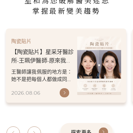
星和為您破解醫美迷思
掌握最新變美趨勢
陶瓷貼片
【陶瓷貼片】星采牙醫診
所-王珮伊醫師-原來我的
不愛笑，只是不喜歡自己
王醫師讓我佩服的地方是：
原本的牙齒
她不是把每個人都做成同一
種漂亮。 而是讓每個人變成
2026.08.06
更適合自己的樣子。 現...
探索更多