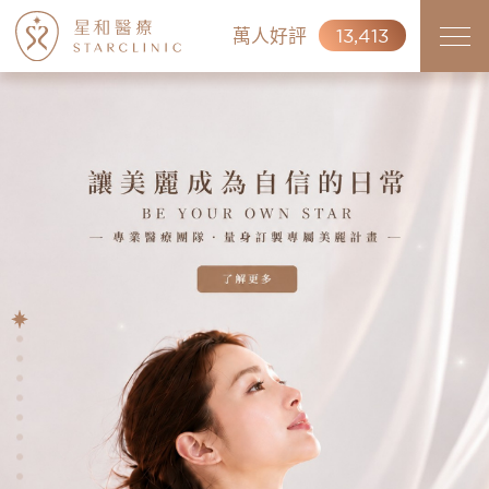
萬人好評
13,413