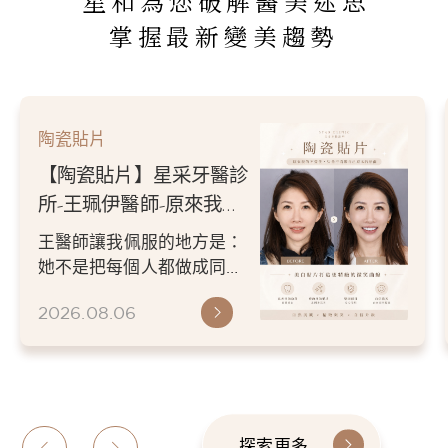
星和為您破解醫美迷思
掌握最新變美趨勢
陶瓷貼片
【陶瓷貼片】星采牙醫診
所-王珮伊醫師-原來我的
不愛笑，只是不喜歡自己
王醫師讓我佩服的地方是：
原本的牙齒
她不是把每個人都做成同一
種漂亮。 而是讓每個人變成
2026.08.06
更適合自己的樣子。 現...
探索更多