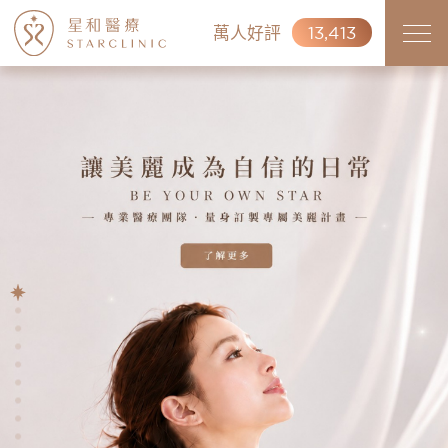
萬人好評
13,413