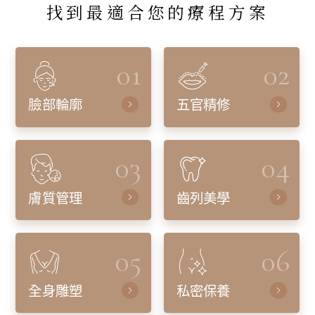
找到最適合您的療程方案
01
02
臉部輪廓
五官精修
03
04
膚質管理
齒列美學
05
06
全身雕塑
私密保養