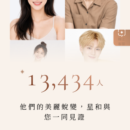
線上
客服
13,434
人
他們的美麗蛻變，星和與
您一同見證