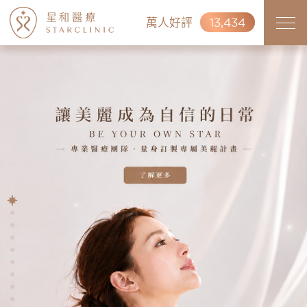
萬人好評
13,434