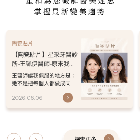
星和為您破解醫美迷思
掌握最新變美趨勢
陶瓷貼片
【陶瓷貼片】星采牙醫診
所-王珮伊醫師-原來我的
不愛笑，只是不喜歡自己
王醫師讓我佩服的地方是：
原本的牙齒
她不是把每個人都做成同一
種漂亮。 而是讓每個人變成
2026.08.06
更適合自己的樣子。 現...
探索更多