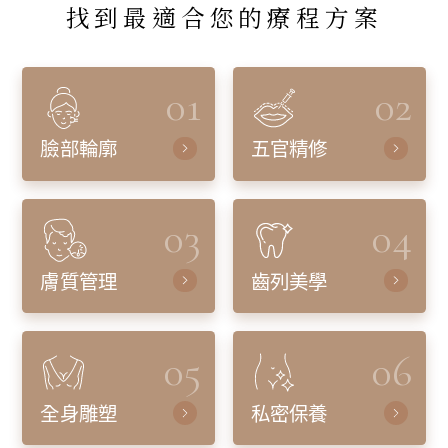
找到最適合您的療程方案
01
02
臉部輪廓
五官精修
03
04
膚質管理
齒列美學
05
06
全身雕塑
私密保養