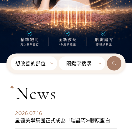
想改善的部位
關鍵字搜尋
News
2026.07.16
星醫美學集團正式成為「瑞晶珂®膠原蛋白植
入劑」台灣獨家總代理