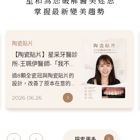
星和為您破解醫美迷思
掌握最新變美趨勢
陶瓷貼片
【陶瓷貼片+冷光美白】
星采牙醫診所-王珮伊醫
師-她不是想要一口「很
有時候改變一個人的氣質，
白」的牙齒，而是想找回
不需要做很多。 透過冷光美
屬於自己的笑容
白搭配4顆精緻設計的陶瓷
2026.06.26
貼片，不僅改善了牙齒顏
色...
探索更多