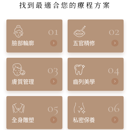
找到最適合您的療程方案
01
02
臉部輪廓
五官精修
03
04
膚質管理
齒列美學
05
06
全身雕塑
私密保養