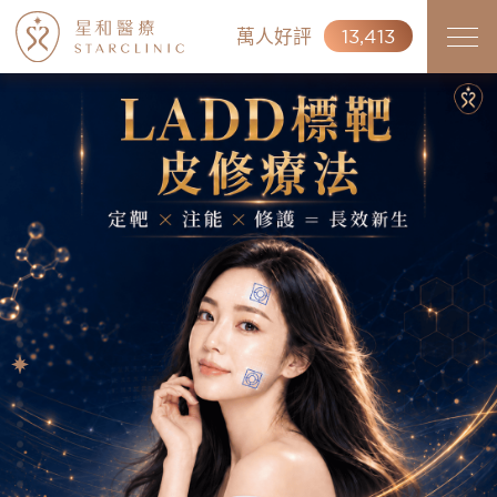
萬人好評
13,413