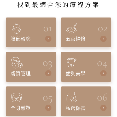
找到最適合您的療程方案
01
02
臉部輪廓
五官精修
03
04
膚質管理
齒列美學
05
06
全身雕塑
私密保養