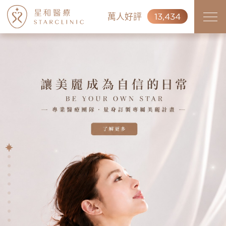
萬人好評
13,434