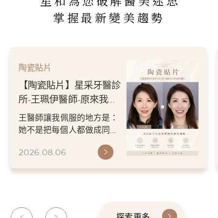
星和為您破解醫美迷思
掌握最新變美趨勢
陶瓷貼片
【陶瓷貼片】星采牙醫診
所-王珮伊醫師-原來我的
不愛笑，只是不喜歡自己
王醫師讓我佩服的地方是：
原本的牙齒
她不是把每個人都做成同一
種漂亮。 而是讓每個人變成
2026.08.06
更適合自己的樣子。 現...
探索更多