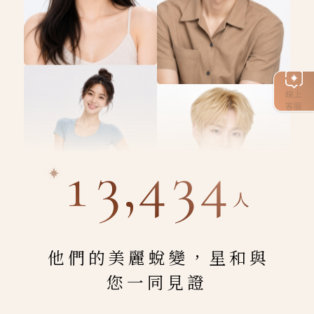
線上
客服
13,434
人
他們的美麗蛻變，星和與
您一同見證