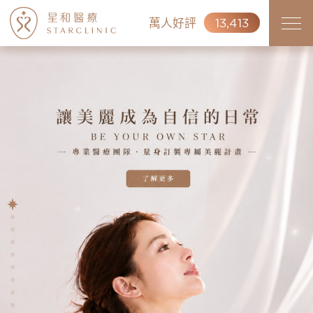
萬人好評
13,413