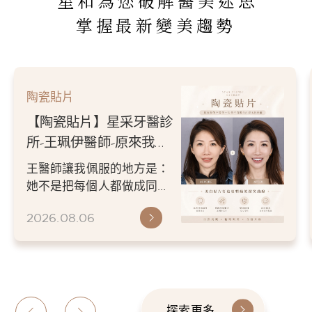
星和為您破解醫美迷思
掌握最新變美趨勢
陶瓷貼片
【陶瓷貼片】星采牙醫診
所-王珮伊醫師-原來我的
不愛笑，只是不喜歡自己
王醫師讓我佩服的地方是：
原本的牙齒
她不是把每個人都做成同一
種漂亮。 而是讓每個人變成
2026.08.06
更適合自己的樣子。 現...
探索更多