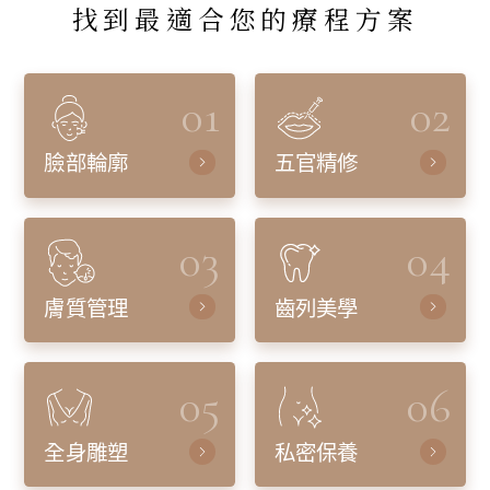
找到最適合您的療程方案
01
02
臉部輪廓
五官精修
03
04
膚質管理
齒列美學
05
06
全身雕塑
私密保養