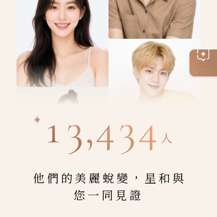
線上
客服
13,434
人
他們的美麗蛻變，星和與
您一同見證