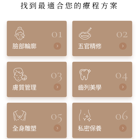
找到最適合您的療程方案
01
02
臉部輪廓
五官精修
03
04
膚質管理
齒列美學
05
06
全身雕塑
私密保養