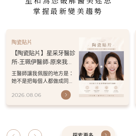
星和為您破解醫美迷思
掌握最新變美趨勢
陶瓷貼片
【陶瓷貼片】星采牙醫診
所-王珮伊醫師-原來我的
不愛笑，只是不喜歡自己
王醫師讓我佩服的地方是：
原本的牙齒
她不是把每個人都做成同一
種漂亮。 而是讓每個人變成
2026.08.06
更適合自己的樣子。 現...
探索更多