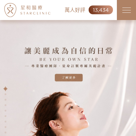
萬人好評
13,434